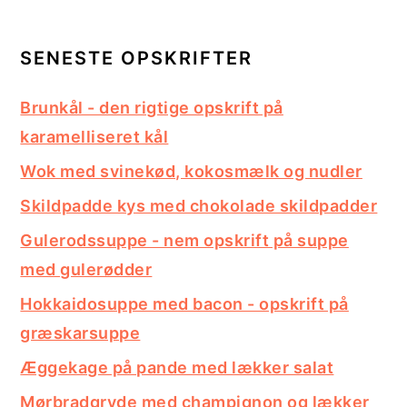
i
e
g
b
SENESTE OPSKRIFTER
a
a
Brunkål - den rigtige opskrift på
t
r
karamelliseret kål
i
Wok med svinekød, kokosmælk og nudler
o
Skildpadde kys med chokolade skildpadder
n
Gulerodssuppe - nem opskrift på suppe
med gulerødder
Hokkaidosuppe med bacon - opskrift på
græskarsuppe
Æggekage på pande med lækker salat
Mørbradgryde med champignon og lækker