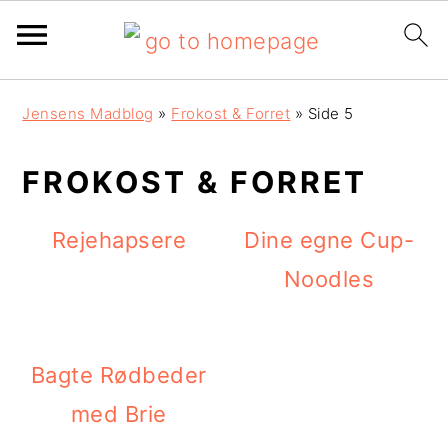
G
S
G
Jensens Madblog
»
Frokost & Forret
»
Side 5
å
k
å
d
i
d
FROKOST & FORRET
i
p
i
Rejehapsere
Dine egne Cup-
r
t
r
Noodles
e
i
e
k
l
k
t
i
t
Bagte Rødbeder
e
n
e
med Brie