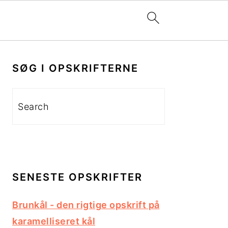
PRIMÆR
SIDEBAR
SØG I OPSKRIFTERNE
Search
SENESTE OPSKRIFTER
Brunkål - den rigtige opskrift på
karamelliseret kål