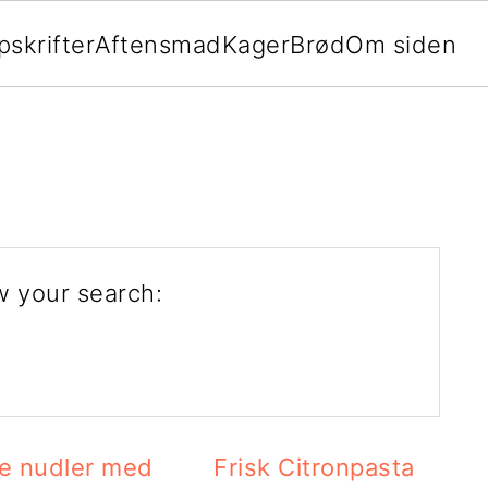
pskrifter
Aftensmad
Kager
Brød
Om siden
 your search:
e nudler med
Frisk Citronpasta