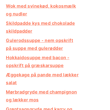
Wok med svinekød, kokosmælk
og nudler
Skildpadde kys med chokolade
skildpadder
Gulerodssuppe - nem opskrift
på suppe med gulerødder
Hokkaidosuppe med bacon -
opskrift på græskarsuppe
Æggekage på pande med lækker
salat
Mørbradgryde med champignon
og lækker mos
Grøntsagsgryde med karry og