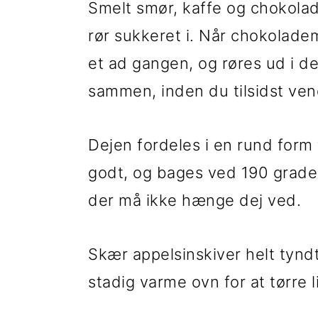
Smelt smør, kaffe og chokol
rør sukkeret i. Når chokolade
et ad gangen, og røres ud i de
sammen, inden du tilsidst vend
Dejen fordeles i en rund form
godt, og bages ved 190 grade
der må ikke hænge dej ved.
Skær appelsinskiver helt tynd
stadig varme ovn for at tørre l