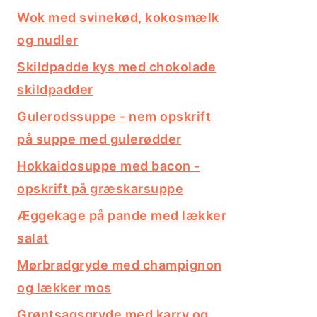
Wok med svinekød, kokosmælk
og nudler
Skildpadde kys med chokolade
skildpadder
Gulerodssuppe - nem opskrift
på suppe med gulerødder
Hokkaidosuppe med bacon -
opskrift på græskarsuppe
Æggekage på pande med lækker
salat
Mørbradgryde med champignon
og lækker mos
Grøntsagsgryde med karry og