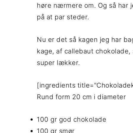
høre nærmere om. Og så har je
i
e
på at par steder.
g
b
a
a
Nu er det så kagen jeg har b
t
r
kage, af callebaut chokolade
i
super lækker.
o
n
[ingredients title="Chokolad
Rund form 20 cm i diameter
100 gr god chokolade
100 gr smør