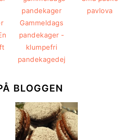
pavlova
r
Gammeldags
En
pandekager -
ft
klumpefri
pandekagedej
PÅ BLOGGEN