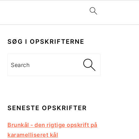
PRIMÆR
SIDEBAR
SØG I OPSKRIFTERNE
Search
SENESTE OPSKRIFTER
Brunkål - den rigtige opskrift på
karamelliseret kål