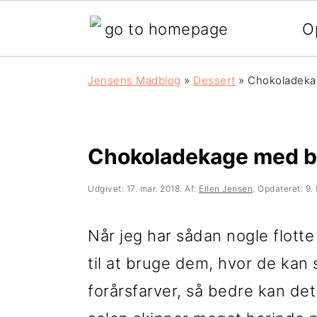
O
G
S
G
Jensens Madblog
»
Dessert
»
Chokoladeka
å
k
å
d
i
d
i
p
i
Chokoladekage med b
r
t
r
Udgivet:
17. mar. 2018
. Af:
Ellen Jensen
. Opdateret:
9.
e
i
e
k
l
k
Når jeg har sådan nogle flotte
t
i
t
til at bruge dem, hvor de kan 
e
n
e
forårsfarver, så bedre kan det