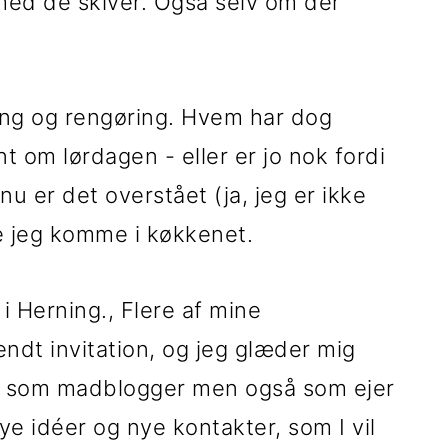
med de skiver. Også selv om der
ng og rengøring. Hvem har dog
t om lørdagen - eller er jo nok fordi
nu er det overstået (ja, jeg er ikke
e jeg komme i køkkenet.
i Herning., Flere af mine
ndt invitation, og jeg glæder mig
e som madblogger men også som ejer
e idéer og nye kontakter, som I vil