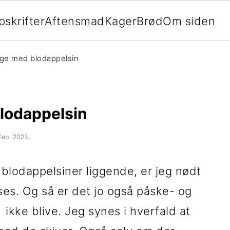
pskrifter
Aftensmad
Kager
Brød
Om siden
ge med blodappelsin
lodappelsin
 feb. 2023
.
 blodappelsiner liggende, er jeg nødt
ses. Og så er det jo også påske- og
 ikke blive. Jeg synes i hverfald at