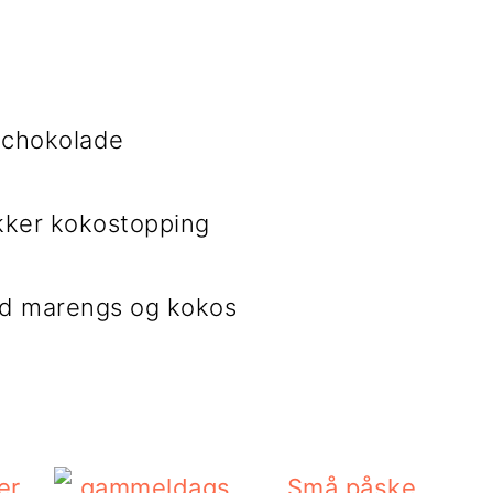
 chokolade
ker kokostopping
d marengs og kokos
Små påske