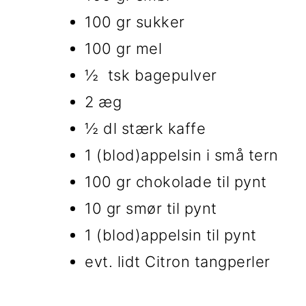
100 gr sukker
100 gr mel
½ tsk bagepulver
2 æg
½ dl stærk kaffe
1 (blod)appelsin i små tern
100 gr chokolade til pynt
10 gr smør til pynt
1 (blod)appelsin til pynt
evt. lidt Citron tangperler