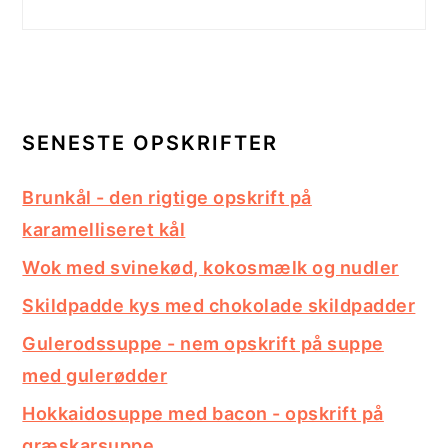
SENESTE OPSKRIFTER
Brunkål - den rigtige opskrift på
karamelliseret kål
Wok med svinekød, kokosmælk og nudler
Skildpadde kys med chokolade skildpadder
Gulerodssuppe - nem opskrift på suppe
med gulerødder
Hokkaidosuppe med bacon - opskrift på
græskarsuppe