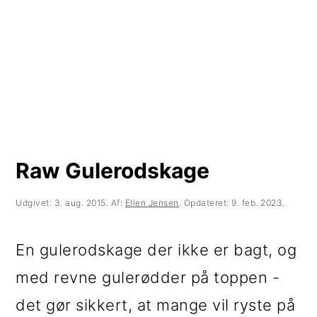
t
d
t
i
h
i
l
o
l
p
l
p
r
d
r
i
i
m
m
Raw Gulerodskage
æ
æ
Udgivet:
3. aug. 2015
. Af:
Ellen Jensen
. Opdateret:
9. feb. 2023
.
r
r
n
s
En gulerodskage der ikke er bagt, og
a
i
med revne gulerødder på toppen -
v
d
det gør sikkert, at mange vil ryste på