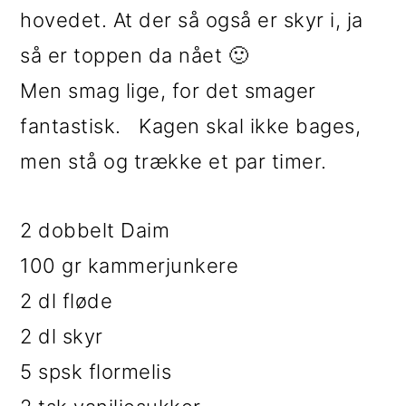
i
e
hovedet. At der så også er skyr i, ja
g
b
så er toppen da nået 🙂
a
a
Men smag lige, for det smager
t
r
fantastisk. Kagen skal ikke bages,
i
men stå og trække et par timer.
o
2 dobbelt Daim
n
100 gr kammerjunkere
2 dl fløde
2 dl skyr
5 spsk flormelis