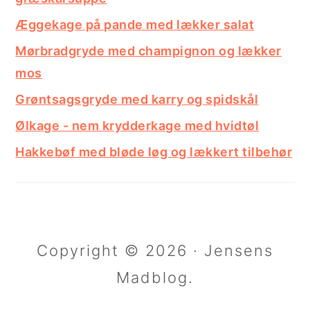
Æggekage på pande med lækker salat
Mørbradgryde med champignon og lækker
mos
Grøntsagsgryde med karry og spidskål
Ølkage - nem krydderkage med hvidtøl
Hakkebøf med bløde løg og lækkert tilbehør
Copyright © 2026 · Jensens
Madblog.