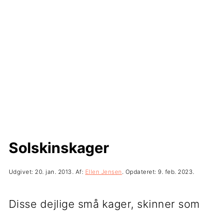
t
d
t
i
h
i
l
o
l
p
l
p
r
d
r
i
i
m
m
æ
æ
Solskinskager
r
r
n
s
Udgivet:
20. jan. 2013
. Af:
Ellen Jensen
. Opdateret:
9. feb. 2023
.
a
i
Disse dejlige små kager, skinner som
v
d