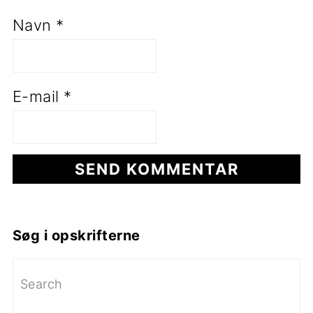
Navn
*
E-mail
*
Primær
Søg i opskrifterne
Sidebar
Search