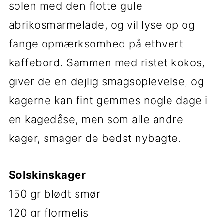
solen med den flotte gule
i
e
abrikosmarmelade, og vil lyse op og
g
b
fange opmærksomhed på ethvert
a
a
kaffebord. Sammen med ristet kokos,
t
r
giver de en dejlig smagsoplevelse, og
i
kagerne kan fint gemmes nogle dage i
o
en kagedåse, men som alle andre
n
kager, smager de bedst nybagte.
Solskinskager
150 gr blødt smør
120 gr flormelis