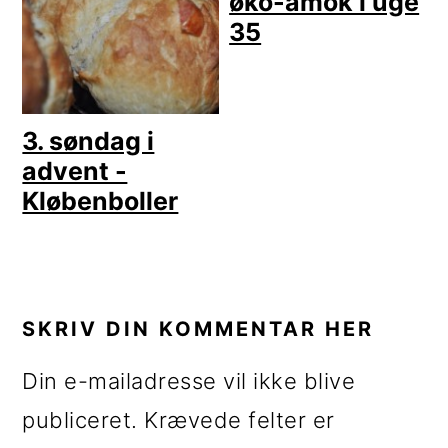
øko-amok i uge
35
3. søndag i
advent -
Kløbenboller
LÆSERINTERAKTIONER
SKRIV DIN KOMMENTAR HER
Din e-mailadresse vil ikke blive
publiceret.
Krævede felter er