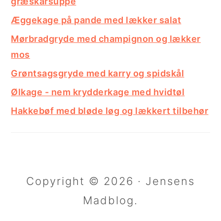
græskarsuppe
Æggekage på pande med lækker salat
Mørbradgryde med champignon og lækker
mos
Grøntsagsgryde med karry og spidskål
Ølkage - nem krydderkage med hvidtøl
Hakkebøf med bløde løg og lækkert tilbehør
Copyright © 2026 · Jensens
Madblog.