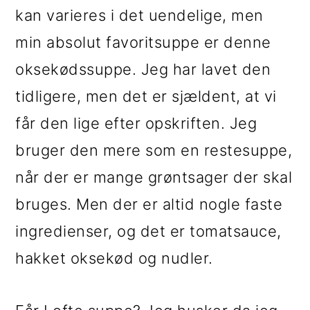
i
e
kan varieres i det uendelige, men
g
b
min absolut favoritsuppe er denne
a
a
oksekødssuppe. Jeg har lavet den
t
r
tidligere, men det er sjældent, at vi
i
får den lige efter opskriften. Jeg
o
bruger den mere som en restesuppe,
n
når der er mange grøntsager der skal
bruges. Men der er altid nogle faste
ingredienser, og det er tomatsauce,
hakket oksekød og nudler.