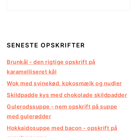
SENESTE OPSKRIFTER
Brunkål - den rigtige opskrift på
karamelliseret kål
Wok med svinekød, kokosmælk og nudler
Skildpadde kys med chokolade skildpadder
Gulerodssuppe - nem opskrift på suppe
med gulerødder
Hokkaidosuppe med bacon - opskrift på