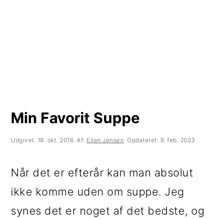
t
d
t
i
h
i
l
o
l
p
l
p
r
d
r
i
i
m
m
Min Favorit Suppe
æ
æ
Udgivet:
18. okt. 2016
. Af:
Ellen Jensen
. Opdateret:
9. feb. 2023
.
r
r
n
s
Når det er efterår kan man absolut
a
i
ikke komme uden om suppe. Jeg
v
d
synes det er noget af det bedste, og