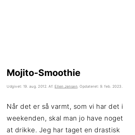
t
d
t
i
h
i
l
o
l
p
l
p
r
d
r
i
i
m
m
Mojito-Smoothie
æ
æ
Udgivet:
19. aug. 2012
. Af:
Ellen Jensen
. Opdateret:
9. feb. 2023
.
r
r
n
s
Når det er så varmt, som vi har det i
a
i
weekenden, skal man jo have noget
v
d
at drikke. Jeg har taget en drastisk