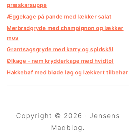
græskarsuppe
Æggekage på pande med lækker salat
Mørbradgryde med champignon og lækker
mos
Grøntsagsgryde med karry og spidskål
Ølkage - nem krydderkage med hvidtøl
Hakkebøf med bløde løg og lækkert tilbehør
Copyright © 2026 · Jensens
Madblog.