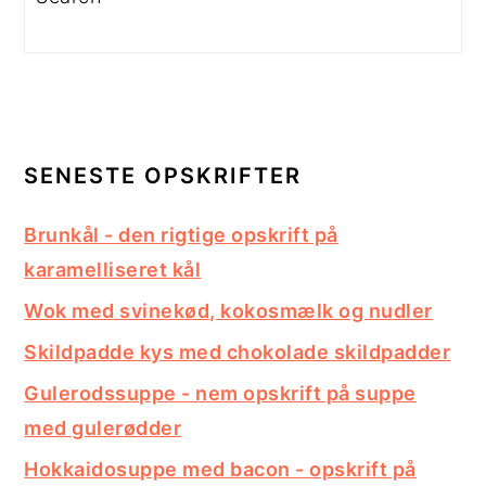
SENESTE OPSKRIFTER
Brunkål - den rigtige opskrift på
karamelliseret kål
Wok med svinekød, kokosmælk og nudler
Skildpadde kys med chokolade skildpadder
Gulerodssuppe - nem opskrift på suppe
med gulerødder
Hokkaidosuppe med bacon - opskrift på