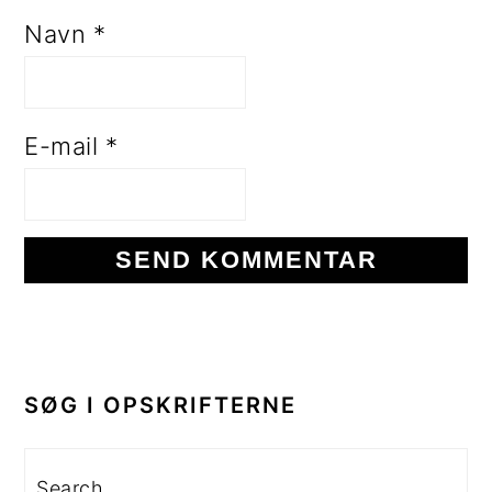
Navn
*
E-mail
*
PRIMÆR
SIDEBAR
SØG I OPSKRIFTERNE
Search