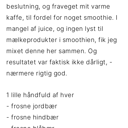
i
e
beslutning, og fraveget mit varme
g
b
kaffe, til fordel for noget smoothie. I
a
a
mangel af juice, og ingen lyst til
t
r
mælkeprodukter i smoothien, fik jeg
i
mixet denne her sammen. Og
o
resultatet var faktisk ikke dårligt, -
n
nærmere rigtig god.
1 lille håndfuld af hver
- frosne jordbær
- frosne hindbær