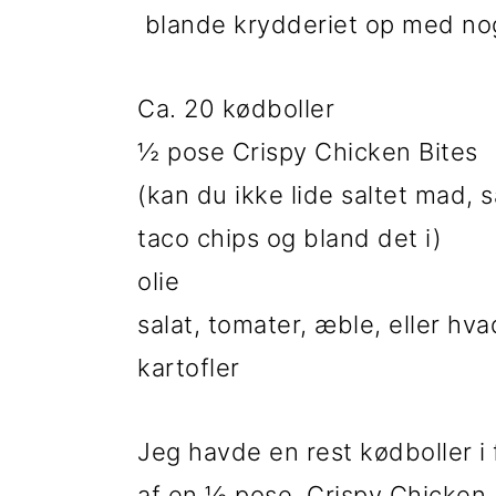
i
e
blande krydderiet op med noge
g
b
Ca. 20 kødboller
a
a
½ pose Crispy Chicken Bites
t
r
(kan du ikke lide saltet mad, 
i
taco chips og bland det i)
o
olie
n
salat, tomater, æble, eller hv
kartofler
Jeg havde en rest kødboller i 
af en ½ pose Crispy Chicken 