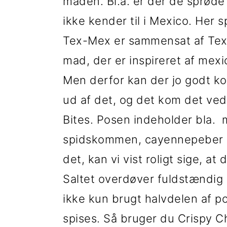
t
d
t
maden. Bl.a. er der de sprøde 
i
h
i
ikke kender til i Mexico. Her s
l
o
l
Tex-Mex er sammensat af Tex
p
l
p
mad, der er inspireret af mexi
r
d
r
Men derfor kan der jo godt k
i
i
ud af det, og det kom det ved
m
m
Bites. Posen indeholder bla. ma
æ
æ
spidskommen, cayennepeber og
r
r
det, kan vi vist roligt sige, a
n
s
Saltet overdøver fuldstændig 
a
i
ikke kun brugt halvdelen af p
v
d
spises. Så bruger du Crispy Ch