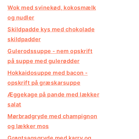
Wok med svinekød, kokosmælk
og nudler
Skildpadde kys med chokolade
skildpadder
Gulerodssuppe - nem opskrift
på suppe med gulerødder
Hokkaidosuppe med bacon -
opskrift på græskarsuppe
Æggekage på pande med lækker
salat
Mørbradgryde med champignon
og lækker mos
Grøntsagsgryde med karry og