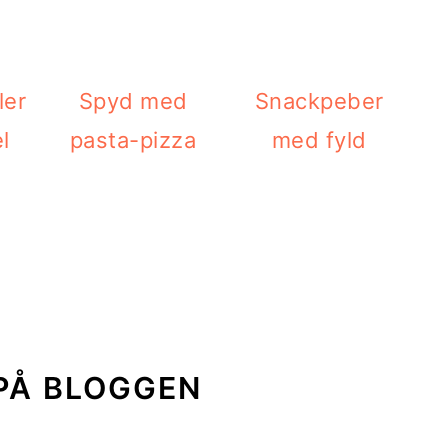
ler
Spyd med
Snackpeber
l
pasta-pizza
med fyld
PÅ BLOGGEN