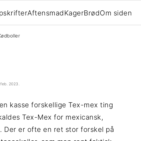
pskrifter
Aftensmad
Kager
Brød
Om siden
ødboller
 feb. 2023
.
 en kasse forskellige Tex-mex ting
e kaldes Tex-Mex for mexicansk,
 Der er ofte en ret stor forskel på