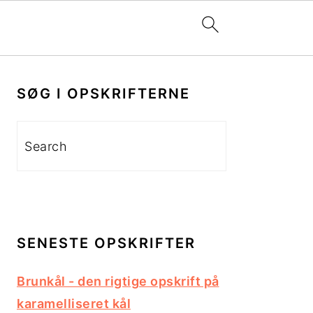
PRIMÆR
SIDEBAR
SØG I OPSKRIFTERNE
Search
SENESTE OPSKRIFTER
Brunkål - den rigtige opskrift på
karamelliseret kål