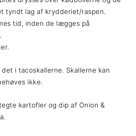
t tyndt lag af krydderiet/raspen.
mes tid, inden de lægges på
.
er.
det i tacoskallerne. Skallerne kan
behøves ikke.
egte kartofler og dip af Onion &
a.