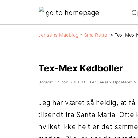
O
G
S
G
Jensens Madblog
»
Små Retter
»
Tex-Mex K
å
k
å
d
i
d
i
p
i
Tex-Mex Kødboller
r
t
r
Udgivet:
12. nov. 2013
. Af:
Ellen Jensen
. Opdateret:
9.
e
i
e
k
l
k
Jeg har været så heldig, at få
t
i
t
tilsendt fra Santa Maria. Oft
e
n
e
hvilket ikke helt er det samme.