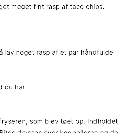
t meget fint rasp af taco chips.
så lav noget rasp af et par håndfulde
ad du har
fryseren, som blev tøet op. Indholdet
Bites drysses over kødbollerne og de