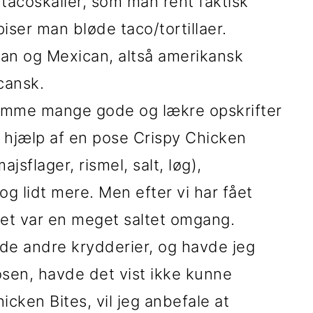
tacoskaller, som man rent faktisk
piser man bløde taco/tortillaer.
an og Mexican, altså amerikansk
cansk.
omme mange gode og lækre opskrifter
 hjælp af en pose Crispy Chicken
jsflager, rismel, salt, løg),
 lidt mere. Men efter vi har fået
t det var en meget saltet omgang.
de andre krydderier, og havde jeg
osen, havde det vist ikke kunne
icken Bites, vil jeg anbefale at