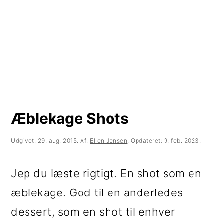
t
d
t
i
h
i
l
o
l
p
l
p
r
d
r
i
i
m
m
Æblekage Shots
æ
æ
Udgivet:
29. aug. 2015
. Af:
Ellen Jensen
. Opdateret:
9. feb. 2023
.
r
r
n
s
Jep du læste rigtigt. En shot som en
a
i
æblekage. God til en anderledes
v
d
dessert, som en shot til enhver