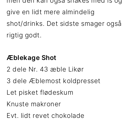
men den kan også shakes med is og
give en lidt mere almindelig
shot/drinks. Det sidste smager også
rigtig godt.
Æblekage Shot
2 dele Nr. 43 æble Likør
3 dele Æblemost koldpresset
Let pisket flødeskum
Knuste makroner
Evt. lidt revet chokolade