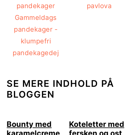
pavlova
Gammeldags
pandekager -
klumpefri
pandekagedej
SE MERE INDHOLD PÅ
BLOGGEN
Bounty med
Koteletter med
karamelcreme
fersken og ost