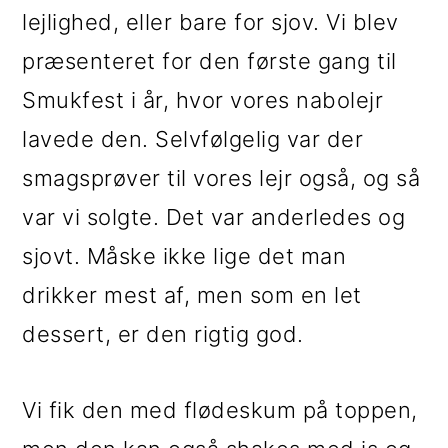
i
e
lejlighed, eller bare for sjov. Vi blev
g
b
præsenteret for den første gang til
a
a
Smukfest i år, hvor vores nabolejr
t
r
lavede den. Selvfølgelig var der
i
smagsprøver til vores lejr også, og så
o
var vi solgte. Det var anderledes og
n
sjovt. Måske ikke lige det man
drikker mest af, men som en let
dessert, er den rigtig god.
Vi fik den med flødeskum på toppen,