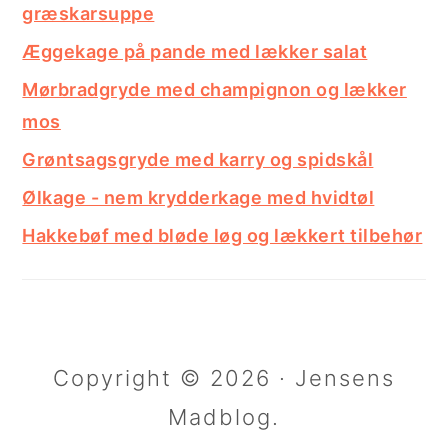
græskarsuppe
Æggekage på pande med lækker salat
Mørbradgryde med champignon og lækker
mos
Grøntsagsgryde med karry og spidskål
Ølkage - nem krydderkage med hvidtøl
Hakkebøf med bløde løg og lækkert tilbehør
Copyright © 2026 · Jensens
Madblog.