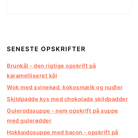
SENESTE OPSKRIFTER
Brunkål - den rigtige opskrift på
karamelliseret kål
Wok med svinekød, kokosmælk og nudler
Skildpadde kys med chokolade skildpadder
Gulerodssuppe - nem opskrift på suppe
med gulerødder
Hokkaidosuppe med bacon - opskrift på