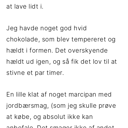
i
e
at lave lidt i.
g
b
Jeg havde noget god hvid
a
a
chokolade, som blev tempereret og
t
r
hældt i formen. Det overskyende
i
hældt ud igen, og så fik det lov til at
o
stivne et par timer.
n
En lille klat af noget marcipan med
jordbærsmag, (som jeg skulle prøve
at købe, og absolut ikke kan
anbefale. Det smager ikke af andet