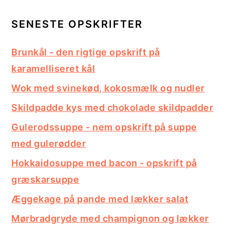
SENESTE OPSKRIFTER
Brunkål - den rigtige opskrift på
karamelliseret kål
Wok med svinekød, kokosmælk og nudler
Skildpadde kys med chokolade skildpadder
Gulerodssuppe - nem opskrift på suppe
med gulerødder
Hokkaidosuppe med bacon - opskrift på
græskarsuppe
Æggekage på pande med lækker salat
Mørbradgryde med champignon og lækker