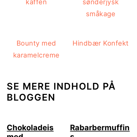
kaffen
sønderjysk
småkage
Bounty med
Hindbær Konfekt
karamelcreme
SE MERE INDHOLD PÅ
BLOGGEN
Chokoladeis
Rabarbermuffin
med
s