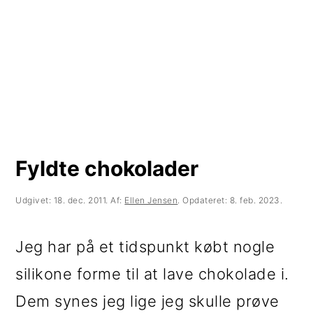
t
d
t
i
h
i
l
o
l
p
l
p
r
d
r
i
i
m
m
Fyldte chokolader
æ
æ
Udgivet:
18. dec. 2011
. Af:
Ellen Jensen
. Opdateret:
8. feb. 2023
.
r
r
n
s
Jeg har på et tidspunkt købt nogle
a
i
silikone forme til at lave chokolade i.
v
d
Dem synes jeg lige jeg skulle prøve