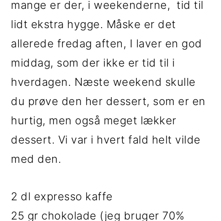
mange er der, i weekenderne, tid til
i
e
lidt ekstra hygge. Måske er det
g
b
allerede fredag aften, I laver en god
a
a
middag, som der ikke er tid til i
t
r
hverdagen. Næste weekend skulle
i
du prøve den her dessert, som er en
o
hurtig, men også meget lækker
n
dessert. Vi var i hvert fald helt vilde
med den.
2 dl expresso kaffe
25 gr chokolade (jeg bruger 70%