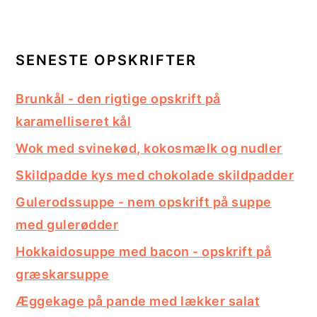
SENESTE OPSKRIFTER
Brunkål - den rigtige opskrift på
karamelliseret kål
Wok med svinekød, kokosmælk og nudler
Skildpadde kys med chokolade skildpadder
Gulerodssuppe - nem opskrift på suppe
med gulerødder
Hokkaidosuppe med bacon - opskrift på
græskarsuppe
Æggekage på pande med lækker salat