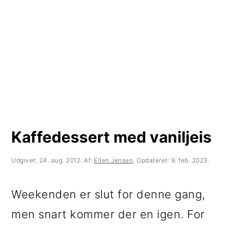
t
d
t
i
h
i
l
o
l
p
l
p
r
d
r
i
i
m
m
Kaffedessert med vaniljeis
æ
æ
r
r
Udgivet:
24. aug. 2012
. Af:
Ellen Jensen
. Opdateret:
9. feb. 2023
.
n
s
Weekenden er slut for denne gang,
a
i
men snart kommer der en igen. For
v
d