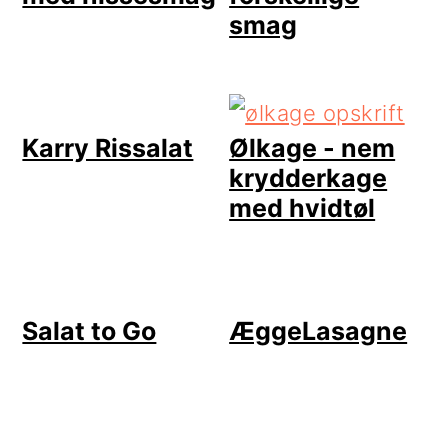
smag
Karry Rissalat
Ølkage - nem
krydderkage
med hvidtøl
Salat to Go
ÆggeLasagne
LÆSERINTERAKTIONER