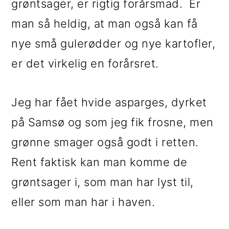
grøntsager, er rigtig forårsmad. Er
i
e
man så heldig, at man også kan få
g
b
nye små gulerødder og nye kartofler,
a
a
er det virkelig en forårsret.
t
r
i
Jeg har fået hvide asparges, dyrket
o
på Samsø og som jeg fik frosne, men
n
grønne smager også godt i retten.
Rent faktisk kan man komme de
grøntsager i, som man har lyst til,
eller som man har i haven.