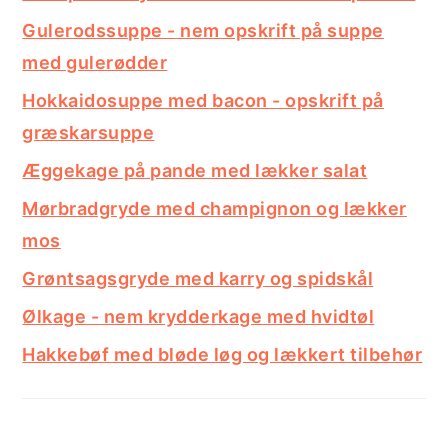
Gulerodssuppe - nem opskrift på suppe
med gulerødder
Hokkaidosuppe med bacon - opskrift på
græskarsuppe
Æggekage på pande med lækker salat
Mørbradgryde med champignon og lækker
mos
Grøntsagsgryde med karry og spidskål
Ølkage - nem krydderkage med hvidtøl
Hakkebøf med bløde løg og lækkert tilbehør