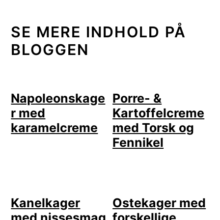
SE MERE INDHOLD PÅ
BLOGGEN
Napoleonskage
Porre- &
r med
Kartoffelcreme
karamelcreme
med Torsk og
Fennikel
Kanelkager
Ostekager med
med nissesmag
forskellige