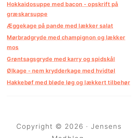
Hokkaidosuppe med bacon - opskrift på
græskarsuppe
Æggekage på pande med lækker salat
Mørbradgryde med champignon og lækker
mos
Grøntsagsgryde med karry og spidskål
Ølkage - nem krydderkage med hvidtøl
Hakkebøf med bløde løg og lækkert tilbehør
Copyright © 2026 · Jensens