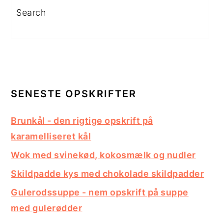
Search
SENESTE OPSKRIFTER
Brunkål - den rigtige opskrift på
karamelliseret kål
Wok med svinekød, kokosmælk og nudler
Skildpadde kys med chokolade skildpadder
Gulerodssuppe - nem opskrift på suppe
med gulerødder