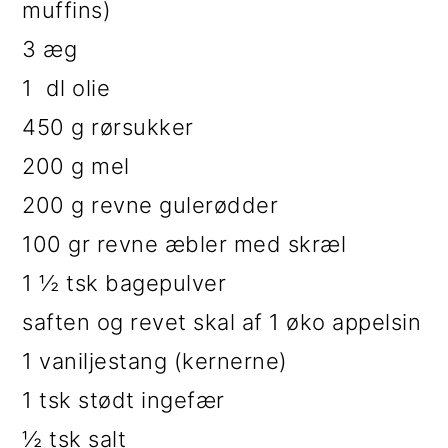
muffins)
3 æg
1 dl olie
450 g rørsukker
200 g mel
200 g revne gulerødder
100 gr revne æbler med skræl
1 ½ tsk bagepulver
saften og revet skal af 1 øko appelsin
1 vaniljestang (kernerne)
1 tsk stødt ingefær
½ tsk salt