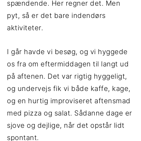
spændende. Her regner det. Men
i
e
pyt, så er det bare indendørs
g
b
aktiviteter.
a
a
t
r
I går havde vi besøg, og vi hyggede
i
os fra om eftermiddagen til langt ud
o
på aftenen. Det var rigtig hyggeligt,
n
og undervejs fik vi både kaffe, kage,
og en hurtig improviseret aftensmad
med pizza og salat. Sådanne dage er
sjove og dejlige, når det opstår lidt
spontant.