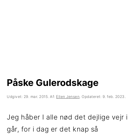
t
d
t
i
h
i
l
o
l
p
l
p
r
d
r
i
i
m
m
Påske Gulerodskage
æ
æ
r
r
Udgivet:
29. mar. 2015
. Af:
Ellen Jensen
. Opdateret:
9. feb. 2023
.
n
s
Jeg håber I alle nød det dejlige vejr i
a
i
går, for i dag er det knap så
v
d