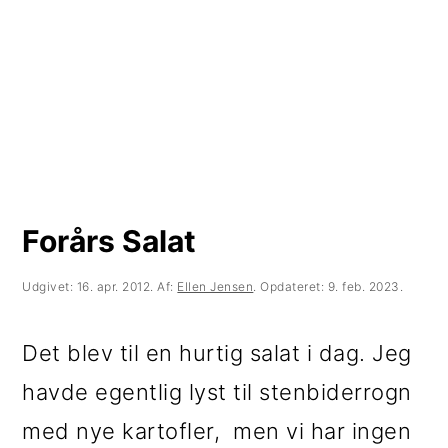
t
d
t
i
h
i
l
o
l
p
l
p
r
d
r
i
i
m
m
Forårs Salat
æ
æ
Udgivet:
16. apr. 2012
. Af:
Ellen Jensen
. Opdateret:
9. feb. 2023
.
r
r
n
s
Det blev til en hurtig salat i dag. Jeg
a
i
havde egentlig lyst til stenbiderrogn
v
d
med nye kartofler, men vi har ingen