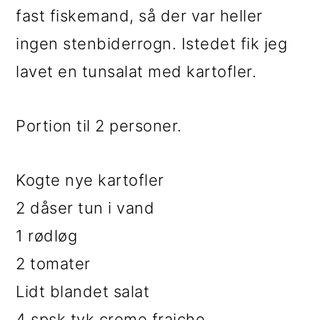
i
e
fast fiskemand, så der var heller
g
b
ingen stenbiderrogn. Istedet fik jeg
a
a
lavet en tunsalat med kartofler.
t
r
Portion til 2 personer.
i
o
Kogte nye kartofler
n
2 dåser tun i vand
1 rødløg
2 tomater
Lidt blandet salat
4 spsk tyk creme fraiche