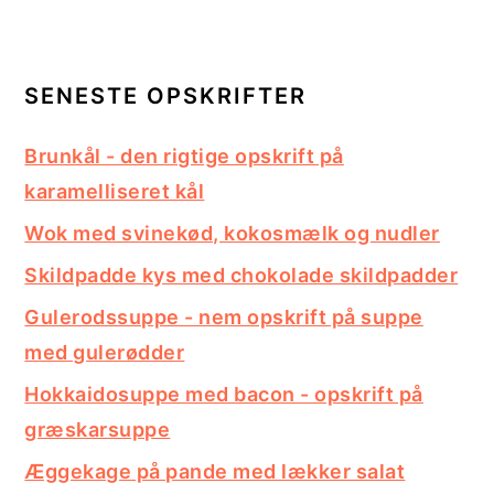
SENESTE OPSKRIFTER
Brunkål - den rigtige opskrift på
karamelliseret kål
Wok med svinekød, kokosmælk og nudler
Skildpadde kys med chokolade skildpadder
Gulerodssuppe - nem opskrift på suppe
med gulerødder
Hokkaidosuppe med bacon - opskrift på
græskarsuppe
Æggekage på pande med lækker salat