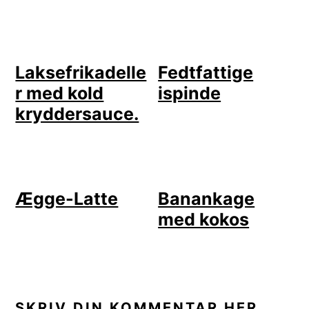
Laksefrikadelle
Fedtfattige
r med kold
ispinde
kryddersauce.
Ægge-Latte
Banankage
med kokos
LÆSERINTERAKTIONER
SKRIV DIN KOMMENTAR HER