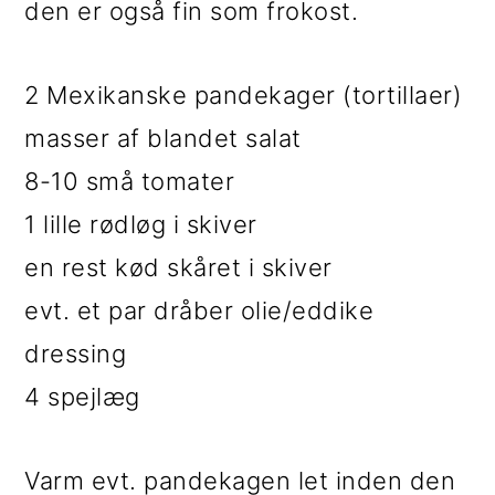
den er også fin som frokost.
i
e
g
b
2 Mexikanske pandekager (tortillaer)
a
a
masser af blandet salat
t
r
8-10 små tomater
i
1 lille rødløg i skiver
o
en rest kød skåret i skiver
n
evt. et par dråber olie/eddike
dressing
4 spejlæg
Varm evt. pandekagen let inden den