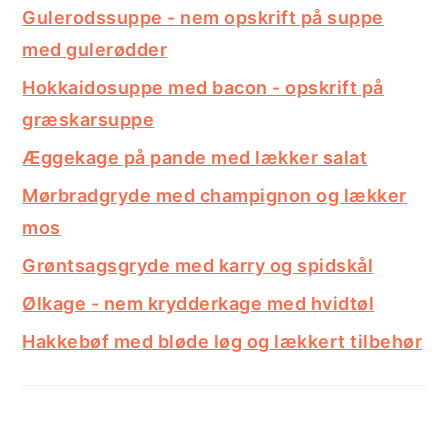
Gulerodssuppe - nem opskrift på suppe
med gulerødder
Hokkaidosuppe med bacon - opskrift på
græskarsuppe
Æggekage på pande med lækker salat
Mørbradgryde med champignon og lækker
mos
Grøntsagsgryde med karry og spidskål
Ølkage - nem krydderkage med hvidtøl
Hakkebøf med bløde løg og lækkert tilbehør