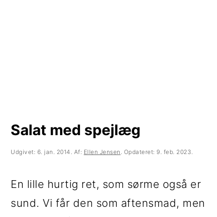
t
d
t
i
h
i
l
o
l
p
l
p
r
d
r
i
i
m
m
Salat med spejlæg
æ
æ
r
r
Udgivet:
6. jan. 2014
. Af:
Ellen Jensen
. Opdateret:
9. feb. 2023
.
n
s
En lille hurtig ret, som sørme også er
a
i
sund. Vi får den som aftensmad, men
v
d