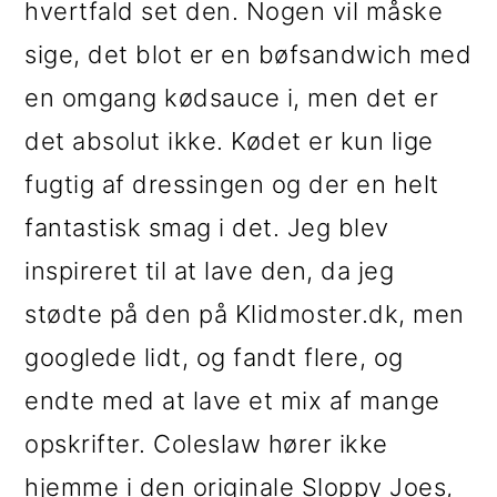
hvertfald set den. Nogen vil måske
i
e
sige, det blot er en bøfsandwich med
g
b
en omgang kødsauce i, men det er
a
a
det absolut ikke. Kødet er kun lige
t
r
fugtig af dressingen og der en helt
i
fantastisk smag i det. Jeg blev
o
inspireret til at lave den, da jeg
n
stødte på den på Klidmoster.dk, men
googlede lidt, og fandt flere, og
endte med at lave et mix af mange
opskrifter. Coleslaw hører ikke
hjemme i den originale Sloppy Joes,