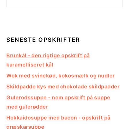
SENESTE OPSKRIFTER
Brunkål - den rigtige opskrift på
karamelliseret kål
Wok med svinekød, kokosmælk og nudler
Skildpadde kys med chokolade skildpadder
Gulerodssuppe - nem opskrift på suppe
med gulerødder
Hokkaidosuppe med bacon - opskrift på
græskarsuppe