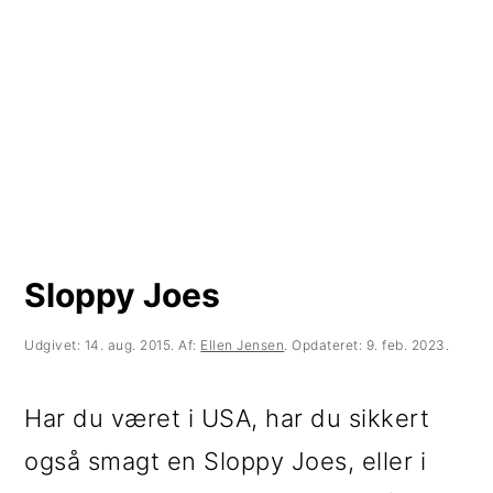
t
d
t
i
h
i
l
o
l
p
l
p
r
d
r
i
i
m
m
Sloppy Joes
æ
æ
r
r
Udgivet:
14. aug. 2015
. Af:
Ellen Jensen
. Opdateret:
9. feb. 2023
.
n
s
Har du været i USA, har du sikkert
a
i
også smagt en Sloppy Joes, eller i
v
d