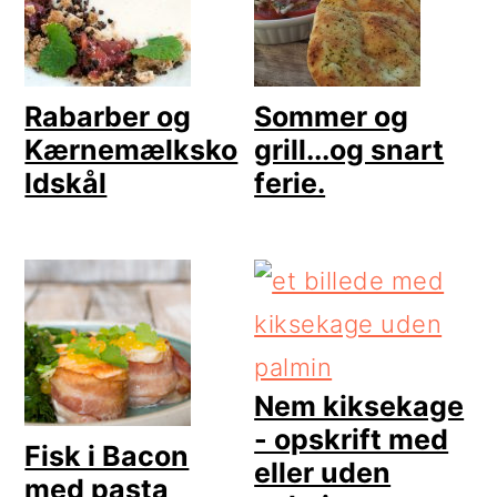
Rabarber og
Sommer og
Kærnemælksko
grill...og snart
ldskål
ferie.
Nem kiksekage
- opskrift med
Fisk i Bacon
eller uden
med pasta