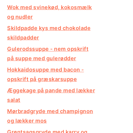
Wok med svinekød, kokosmælk
og nudler
Skildpadde kys med chokolade
skildpadder
Gulerodssuppe - nem opskrift
på suppe med gulerødder
Hokkaidosuppe med bacon -
opskrift på græskarsuppe
Æggekage på pande med lækker
salat
Mørbradgryde med champignon
og lækker mos
Grøntsagsgryde med karry og