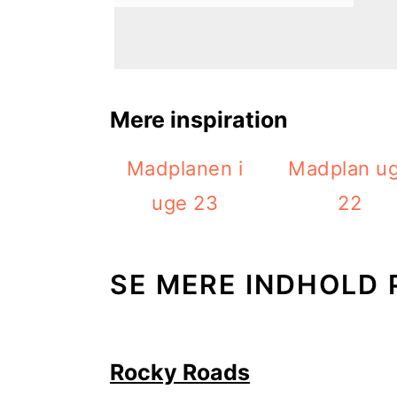
i
e
g
b
a
a
Mere inspiration
t
r
i
Madplanen i
Madplan u
o
uge 23
22
n
SE MERE INDHOLD 
Rocky Roads