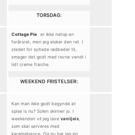
TORSDAG:
Cottage Pie
er ikke netop en
forårsret, men jeg elsker den ret. I
stedet for syltede rødbeder til,
smager det godt med revne vendt i
lidt creme fraiche.
WEEKEND FRISTELSER:
Kan man ikke godt begynde at
spise is nu? Solen skinner jo. I
weekenden vil jeg lave
vaniljeis
,
som skal serveres med
karamelsauce. Og nu har jeg en