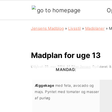
O
G
S
G
Jensens Madblog
»
Livsstil
»
Madplaner
»
M
å
k
å
d
i
d
i
p
i
Madplan for uge 13
r
t
r
Udgivet:
23. mar. 2014
. Af:
Ellen Jensen
. Opdateret:
9
MANDAG:
e
i
e
k
l
k
Æggekage
med feta, avocado og
majs. Pyntet med tomater og masser
t
i
t
af purløg
e
n
e