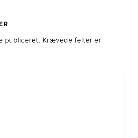
R
ER
e publiceret.
Krævede felter er