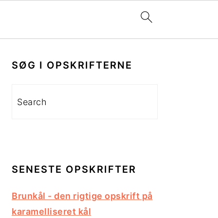
PRIMÆR
SIDEBAR
SØG I OPSKRIFTERNE
Search
SENESTE OPSKRIFTER
Brunkål - den rigtige opskrift på
karamelliseret kål