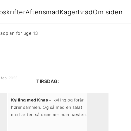
pskrifter
Aftensmad
Kager
Brød
Om siden
adplan for uge 13
. feb. 2023
.
TIRSDAG:
Kylling med Knas -
kylling og forår
hører sammen. Og så med en salat
med ærter, så drømmer man næsten.