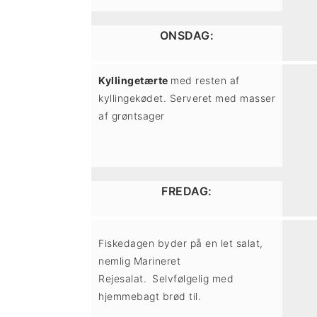
t
d
t
i
h
i
ONSDAG:
l
o
l
Kyllingetærte
med resten af
p
l
p
kyllingekødet. Serveret med masser
r
d
r
af grøntsager
i
i
m
m
FREDAG:
æ
æ
r
r
Fiskedagen byder på en let salat,
n
s
nemlig Marineret
a
i
Rejesalat.
Selvfølgelig med
hjemmebagt brød til.
v
d