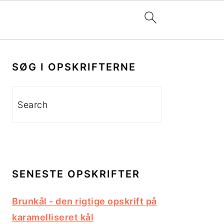
PRIMÆR
SIDEBAR
SØG I OPSKRIFTERNE
Search
SENESTE OPSKRIFTER
Brunkål - den rigtige opskrift på
karamelliseret kål