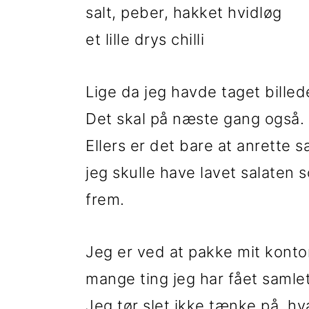
salt, peber, hakket hvidløg
i
e
et lille drys chilli
g
b
a
a
Lige da jeg havde taget billed
t
r
Det skal på næste gang også.
i
Ellers er det bare at anrette s
o
jeg skulle have lavet salaten
n
frem.
Jeg er ved at pakke mit konto
mange ting jeg har fået samle
Jeg tør slet ikke tænke på, hv