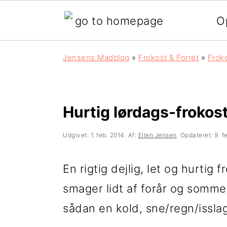
O
G
S
G
Jensens Madblog
»
Frokost & Forret
»
Frok
å
k
å
d
i
d
i
p
i
Hurtig lørdags-frokos
r
t
r
Udgivet:
1. feb. 2014
. Af:
Ellen Jensen
. Opdateret:
9. f
e
i
e
k
l
k
En rigtig dejlig, let og hurtig 
t
i
t
smager lidt af forår og somme
e
n
e
sådan en kold, sne/regn/issla