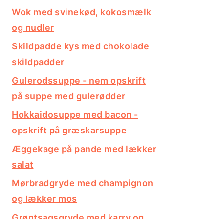
Wok med svinekød, kokosmælk
og nudler
Skildpadde kys med chokolade
skildpadder
Gulerodssuppe - nem opskrift
på suppe med gulerødder
Hokkaidosuppe med bacon -
opskrift på græskarsuppe
Æggekage på pande med lækker
salat
Mørbradgryde med champignon
og lækker mos
Grøntsagsgryde med karry og