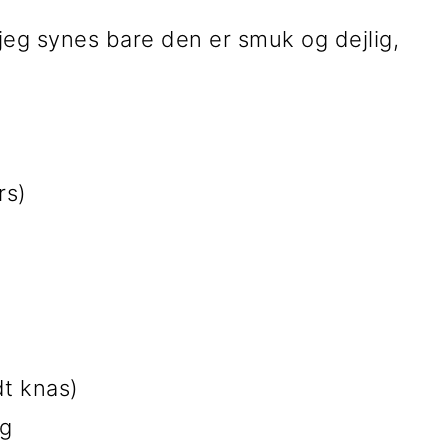
 jeg synes bare den er smuk og dejlig,
rs)
dt knas)
ng