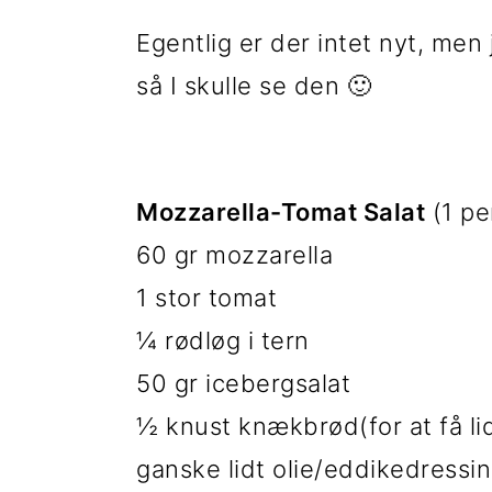
t
d
t
Egentlig er der intet nyt, men
i
h
i
så I skulle se den 🙂
l
o
l
p
l
p
r
d
r
Mozzarella-Tomat Salat
(1 pe
i
i
60 gr mozzarella
m
m
1 stor tomat
æ
æ
¼ rødløg i tern
r
r
50 gr icebergsalat
n
s
½ knust knækbrød(for at få li
a
i
ganske lidt olie/eddikedressi
v
d