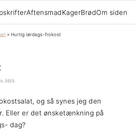
pskrifter
Aftensmad
Kager
Brød
Om siden
ost
»
Hurtig lørdags-frokost
t
eb. 2023
.
frokostsalat, og så synes jeg den
r. Eller er det ønsketænkning på
gs- dag?