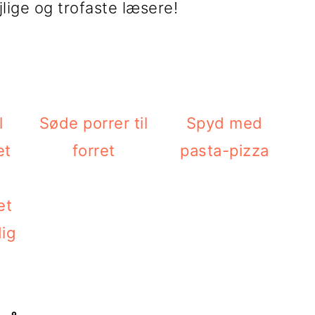
jlige og trofaste læsere!
Søde porrer til
Spyd med
forret
pasta-pizza
et
dig