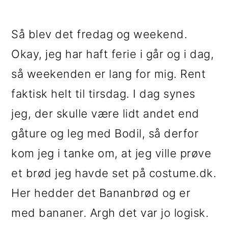
i
e
g
b
Så blev det fredag og weekend.
a
a
Okay, jeg har haft ferie i går og i dag,
t
r
så weekenden er lang for mig. Rent
i
faktisk helt til tirsdag. I dag synes
o
jeg, der skulle være lidt andet end
n
gåture og leg med Bodil, så derfor
kom jeg i tanke om, at jeg ville prøve
et brød jeg havde set på costume.dk.
Her hedder det Bananbrød og er
med bananer. Argh det var jo logisk.