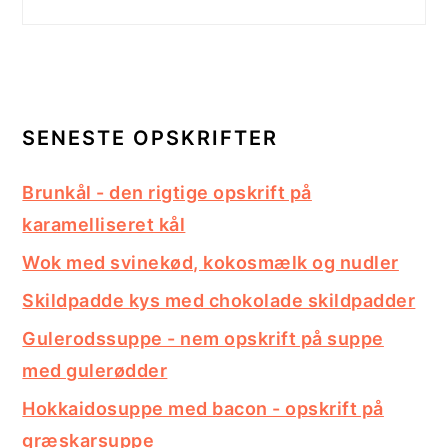
SENESTE OPSKRIFTER
Brunkål - den rigtige opskrift på
karamelliseret kål
Wok med svinekød, kokosmælk og nudler
Skildpadde kys med chokolade skildpadder
Gulerodssuppe - nem opskrift på suppe
med gulerødder
Hokkaidosuppe med bacon - opskrift på
græskarsuppe