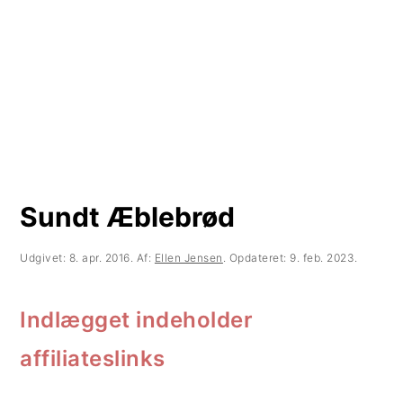
t
d
t
i
h
i
l
o
l
p
l
p
r
d
r
i
i
m
m
Sundt Æblebrød
æ
æ
Udgivet:
8. apr. 2016
. Af:
Ellen Jensen
. Opdateret:
9. feb. 2023
.
r
r
n
s
Indlægget indeholder
a
i
affiliateslinks
v
d