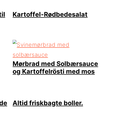
il
Kartoffel-Rødbedesalat
Mørbrad med Solbærsauce
og Kartoffelrösti med mos
ede
Altid friskbagte boller.