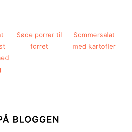
Søde porrer til
Sommersalat
forret
med kartofler
med
g
PÅ BLOGGEN