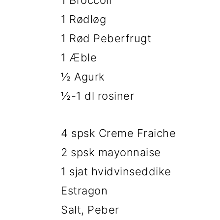
1 Broccoli
t
d
t
1 Rødløg
i
h
i
1 Rød Peberfrugt
l
o
l
1 Æble
p
l
p
½ Agurk
r
d
r
½-1 dl rosiner
i
i
m
m
4 spsk Creme Fraiche
æ
æ
2 spsk mayonnaise
r
r
1 sjat hvidvinseddike
n
s
Estragon
a
i
Salt, Peber
v
d