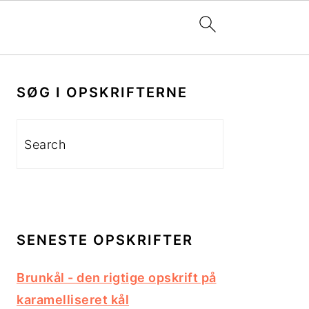
PRIMÆR
SIDEBAR
SØG I OPSKRIFTERNE
Search
SENESTE OPSKRIFTER
Brunkål - den rigtige opskrift på
karamelliseret kål