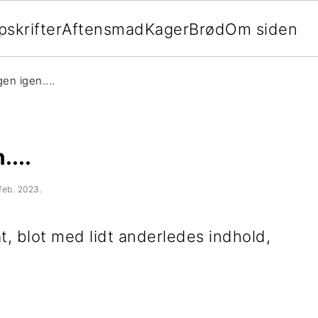
pskrifter
Aftensmad
Kager
Brød
Om siden
gen igen....
....
 feb. 2023
.
at, blot med lidt anderledes indhold,