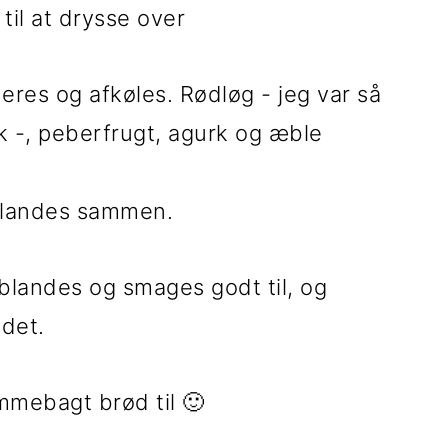
 til at drysse over
eres og afkøles. Rødløg - jeg var så
sk -, peberfrugt, agurk og æble
 blandes sammen.
 blandes og smages godt til, og
det.
mebagt brød til 🙂