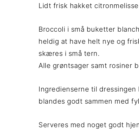
Lidt frisk hakket citronmelisse
i
e
g
b
Broccoli i små buketter blanch
a
a
heldig at have helt nye og fri
t
r
skæres i små tern.
i
Alle grøntsager samt rosiner
o
n
Ingredienserne til dressingen
blandes godt sammen med fyl
Serveres med noget godt hjem