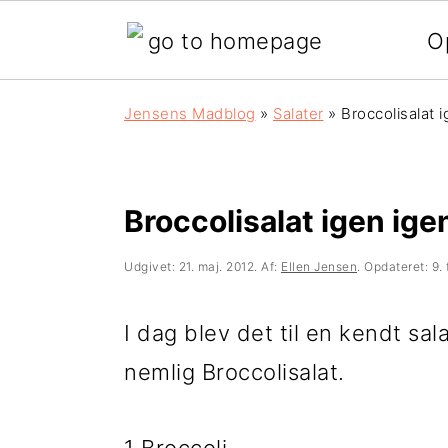
O
G
S
G
Jensens Madblog
»
Salater
»
Broccolisalat i
å
k
å
d
i
d
i
p
i
Broccolisalat igen igen
r
t
r
Udgivet:
21. maj. 2012
. Af:
Ellen Jensen
. Opdateret:
9.
e
i
e
k
l
k
I dag blev det til en kendt sal
t
i
t
nemlig Broccolisalat.
e
n
e