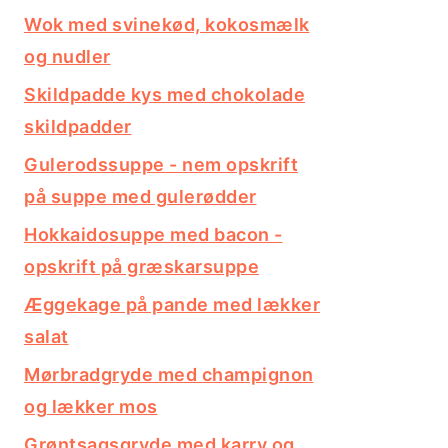
Wok med svinekød, kokosmælk
og nudler
Skildpadde kys med chokolade
skildpadder
Gulerodssuppe - nem opskrift
på suppe med gulerødder
Hokkaidosuppe med bacon -
opskrift på græskarsuppe
Æggekage på pande med lækker
salat
Mørbradgryde med champignon
og lækker mos
Grøntsagsgryde med karry og