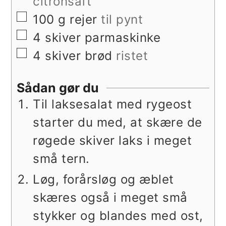
citronsaft
▢
100
g
rejer
til pynt
▢
4
skiver
parmaskinke
▢
4
skiver
brød
ristet
Sådan gør du
Til laksesalat med rygeost
starter du med, at skære de
røgede skiver laks i meget
små tern.
Løg, forårsløg og æblet
skæres også i meget små
stykker og blandes med ost,