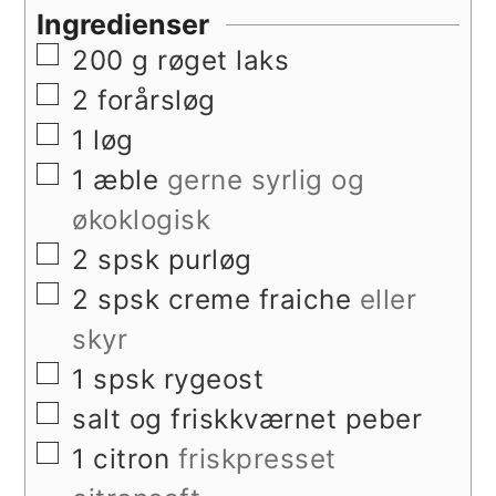
Ingredienser
▢
200
g
røget laks
▢
2
forårsløg
▢
1
løg
▢
1
æble
gerne syrlig og
økoklogisk
▢
2
spsk
purløg
▢
2
spsk
creme fraiche
eller
skyr
▢
1
spsk
rygeost
▢
salt og friskkværnet peber
▢
1
citron
friskpresset