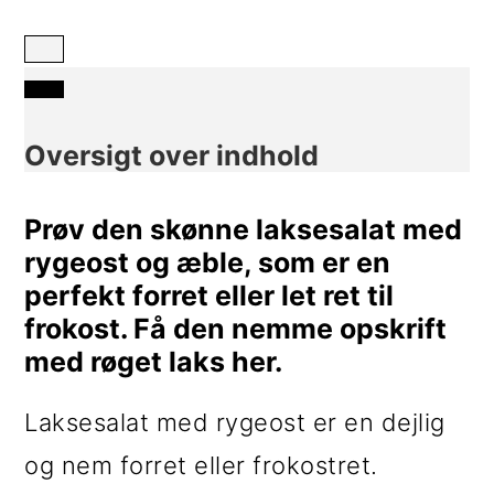
i
e
g
b
a
a
t
r
Oversigt over indhold
i
Prøv den skønne laksesalat med
o
rygeost og æble, som er en
n
perfekt forret eller let ret til
frokost. Få den nemme opskrift
med røget laks her.
Laksesalat med rygeost er en dejlig
og nem forret eller frokostret.