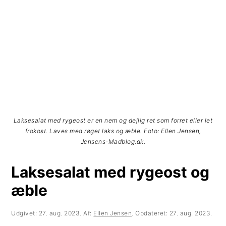
t
d
t
i
h
i
l
o
l
p
l
p
r
d
r
i
i
m
m
Laksesalat med rygeost er en nem og dejlig ret som forret eller let
frokost. Laves med røget laks og æble. Foto: Ellen Jensen,
æ
æ
Jensens-Madblog.dk.
r
r
Laksesalat med rygeost og
n
s
æble
a
i
Udgivet:
27. aug. 2023
. Af:
Ellen Jensen
. Opdateret:
27. aug. 2023
.
v
d