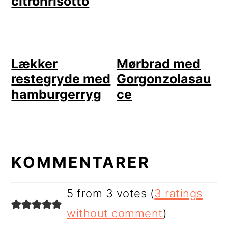
citronrisotto
Lækker
Mørbrad med
restegryde med
Gorgonzolasau
hamburgerryg
ce
LÆSERINTERAKTIONER
KOMMENTARER
5 from 3 votes (
3 ratings
without comment
)