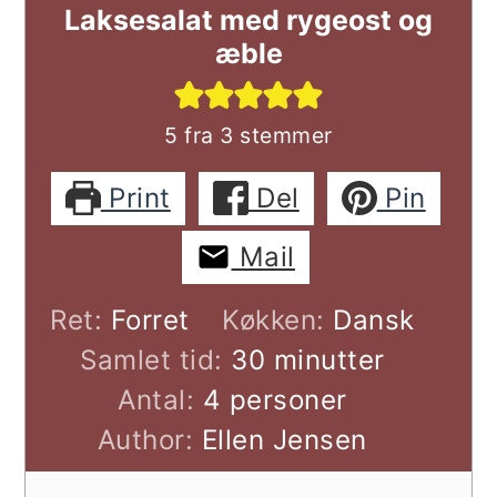
Laksesalat med rygeost og
æble
5
fra
3
stemmer
Print
Del
Pin
Mail
Ret:
Forret
Køkken:
Dansk
minutter
Samlet tid:
30
minutter
Antal:
4
personer
Author:
Ellen Jensen