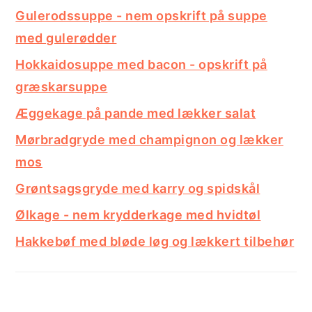
Gulerodssuppe - nem opskrift på suppe
med gulerødder
Hokkaidosuppe med bacon - opskrift på
græskarsuppe
Æggekage på pande med lækker salat
Mørbradgryde med champignon og lækker
mos
Grøntsagsgryde med karry og spidskål
Ølkage - nem krydderkage med hvidtøl
Hakkebøf med bløde løg og lækkert tilbehør