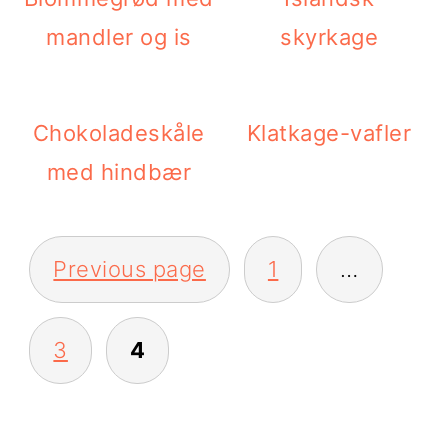
i
e
mandler og is
skyrkage
g
b
a
a
Chokoladeskåle
Klatkage-vafler
t
r
med hindbær
i
o
INDLÆGSINDDELING
n
Previous page
1
…
3
4
PRIMÆR