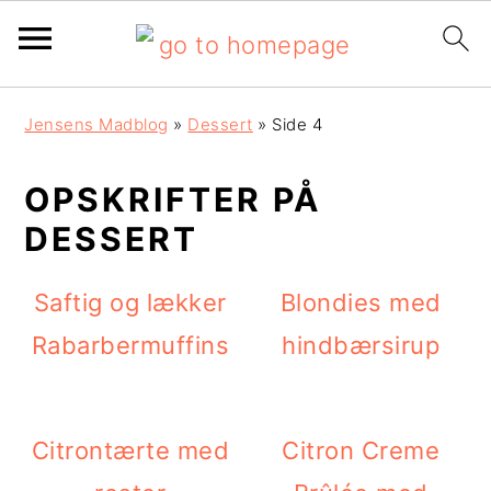
G
S
G
Jensens Madblog
»
Dessert
»
Side 4
å
k
å
d
i
d
OPSKRIFTER PÅ
DESSERT
i
p
i
r
t
r
Saftig og lækker
Blondies med
e
i
e
Rabarbermuffins
hindbærsirup
k
l
k
t
i
t
e
n
e
Citrontærte med
Citron Creme