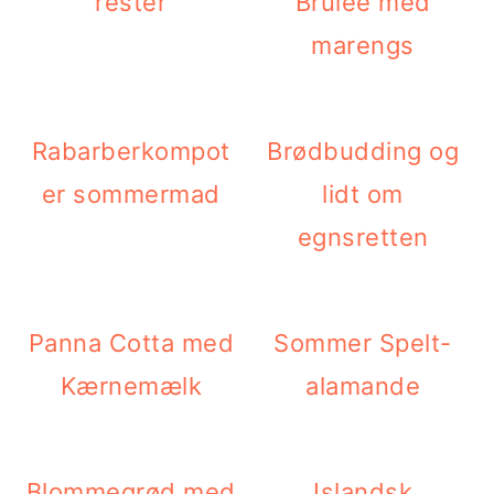
t
d
t
rester
Brûlée med
i
h
i
marengs
l
o
l
p
l
p
Rabarberkompot
Brødbudding og
r
d
r
er sommermad
lidt om
i
i
egnsretten
m
m
æ
æ
Panna Cotta med
Sommer Spelt-
r
r
Kærnemælk
alamande
n
s
a
i
v
d
Blommegrød med
Islandsk