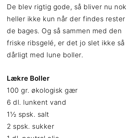
i
e
De blev rigtig gode, så bliver nu nok
g
b
heller ikke kun når der findes rester
a
a
de bages. Og så sammen med den
t
r
friske ribsgelé, er det jo slet ikke så
i
dårligt med lune boller.
o
Lækre Boller
n
100 gr. økologisk gær
6 dl. lunkent vand
1½ spsk. salt
2 spsk. sukker