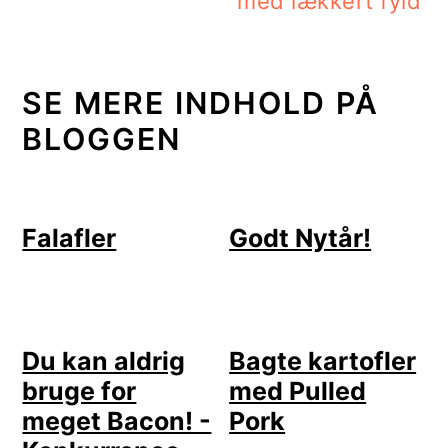
med lækkert fyld
SE MERE INDHOLD PÅ
BLOGGEN
Falafler
Godt Nytår!
Du kan aldrig
Bagte kartofler
bruge for
med Pulled
meget Bacon! -
Pork