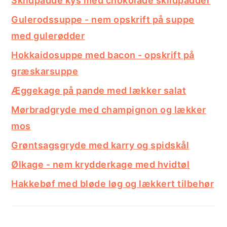
Skildpadde kys med chokolade skildpadder
Gulerodssuppe - nem opskrift på suppe
med gulerødder
Hokkaidosuppe med bacon - opskrift på
græskarsuppe
Æggekage på pande med lækker salat
Mørbradgryde med champignon og lækker
mos
Grøntsagsgryde med karry og spidskål
Ølkage - nem krydderkage med hvidtøl
Hakkebøf med bløde løg og lækkert tilbehør