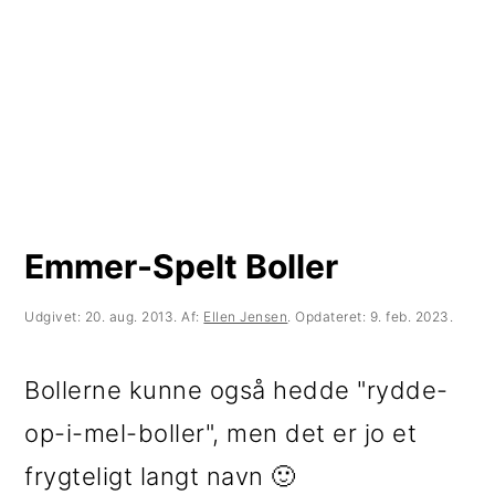
t
d
t
i
h
i
l
o
l
p
l
p
r
d
r
i
i
m
m
Emmer-Spelt Boller
æ
æ
Udgivet:
20. aug. 2013
. Af:
Ellen Jensen
. Opdateret:
9. feb. 2023
.
r
r
n
s
Bollerne kunne også hedde "rydde-
a
i
op-i-mel-boller", men det er jo et
v
d
frygteligt langt navn 🙂