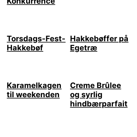
Konkurrence
Torsdags-Fest-
Hakkebøffer på
Hakkebøf
Egetræ
Karamelkagen
Creme Brûlee
til weekenden
og syrlig
hindbærparfait
LÆSERINTERAKTIONER