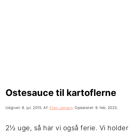
t
d
t
i
h
i
l
o
l
p
l
p
r
d
r
i
i
m
m
æ
æ
Ostesauce til kartoflerne
r
r
n
s
Udgivet:
8. jul. 2015
. Af:
Ellen Jensen
. Opdateret:
9. feb. 2023
.
a
i
2½ uge, så har vi også ferie. Vi holder
v
d