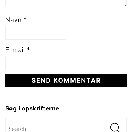
Navn
*
E-mail
*
Primær
Søg i opskrifterne
Sidebar
Search