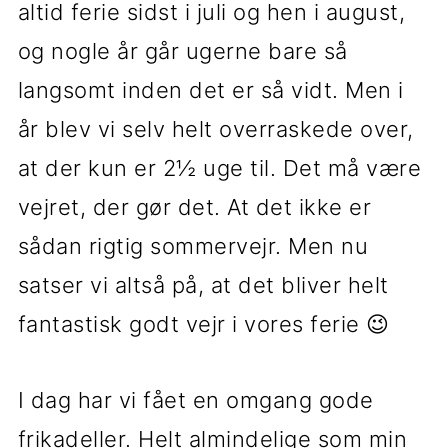
altid ferie sidst i juli og hen i august,
i
e
og nogle år går ugerne bare så
g
b
langsomt inden det er så vidt. Men i
a
a
år blev vi selv helt overraskede over,
t
r
at der kun er 2½ uge til. Det må være
i
vejret, der gør det. At det ikke er
o
sådan rigtig sommervejr. Men nu
n
satser vi altså på, at det bliver helt
fantastisk godt vejr i vores ferie 😉
I dag har vi fået en omgang gode
frikadeller. Helt almindelige som min