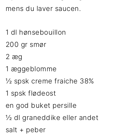
mens du laver saucen.
1 dl hønsebouillon
200 gr smør
2 æg
1 æggeblomme
½ spsk creme fraiche 38%
1 spsk flødeost
en god buket persille
½ dl graneddike eller andet
salt + peber