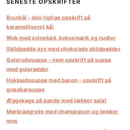
SENESTE OPSKRIFTER
Brunkål - den rigtige opskrift på
karamelliseret kål
Wok med svinekød, kokosmælk og nudler
Skildpadde kys med chokolade skildpadder
Gulerodssuppe - nem opskrift på suppe
med gulerødder
Hokkaidosuppe med bacon - opskrift på
græskarsuppe
Æggekage på pande med lækker salat
Mørbradgryde med champignon og lækker
mos