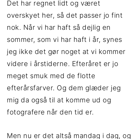
Det har regnet lidt og været
i
e
overskyet her, så det passer jo fint
g
b
nok. Når vi har haft så dejlig en
a
a
sommer, som vi har haft i år, synes
t
r
jeg ikke det gør noget at vi kommer
i
videre i årstiderne. Efteråret er jo
o
meget smuk med de flotte
n
efterårsfarver. Og dem glæder jeg
mig da også til at komme ud og
fotografere når den tid er.
Men nu er det altså mandag i dag, og