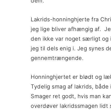
t
d
t
dem.
i
h
i
Lakrids-honninghjerte fra Chr
l
o
l
jeg lige bliver afhængig af. 
p
l
p
den ikke var noget særligt o
r
d
r
jeg til dels enig i. Jeg synes
i
i
gennemtrængende.
m
m
æ
æ
Honninghjertet er blødt og læ
r
r
Tydelig smag af lakrids, både
n
s
Smager ret godt, hvis man kan
a
i
overdøver lakridssmagen lidt
v
d