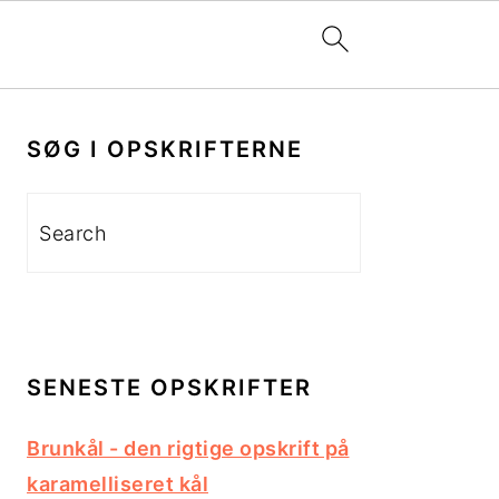
PRIMÆR
SIDEBAR
SØG I OPSKRIFTERNE
Search
SENESTE OPSKRIFTER
Brunkål - den rigtige opskrift på
karamelliseret kål