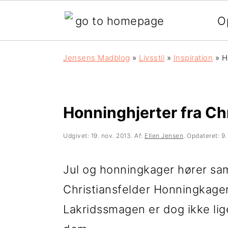
O
G
S
G
Jensens Madblog
»
Livsstil
»
Inspiration
»
H
å
k
å
d
i
d
i
p
i
Honninghjerter fra Ch
r
t
r
Udgivet:
19. nov. 2013
. Af:
Ellen Jensen
. Opdateret:
9.
e
i
e
k
l
k
Jul og honningkager hører sa
t
i
t
Christiansfelder Honningkager.
e
n
e
Lakridssmagen er dog ikke lig