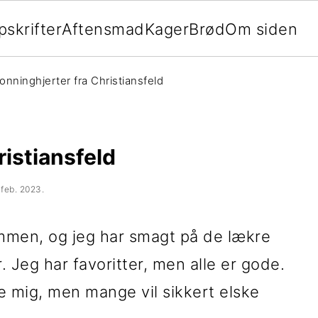
pskrifter
Aftensmad
Kager
Brød
Om siden
onninghjerter fra Christiansfeld
ristiansfeld
 feb. 2023
.
mmen, og jeg har smagt på de lækre
 Jeg har favoritter, men alle er gode.
e mig, men mange vil sikkert elske