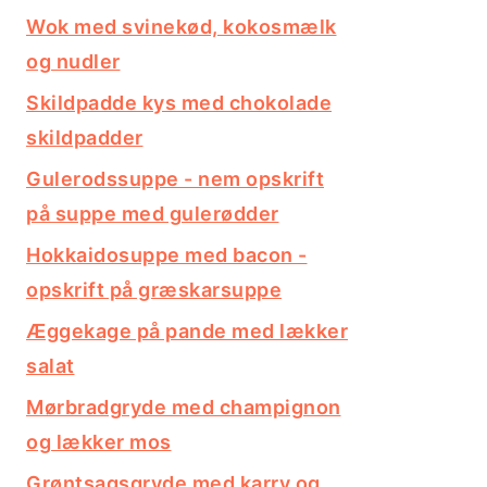
Wok med svinekød, kokosmælk
og nudler
Skildpadde kys med chokolade
skildpadder
Gulerodssuppe - nem opskrift
på suppe med gulerødder
Hokkaidosuppe med bacon -
opskrift på græskarsuppe
Æggekage på pande med lækker
salat
Mørbradgryde med champignon
og lækker mos
Grøntsagsgryde med karry og