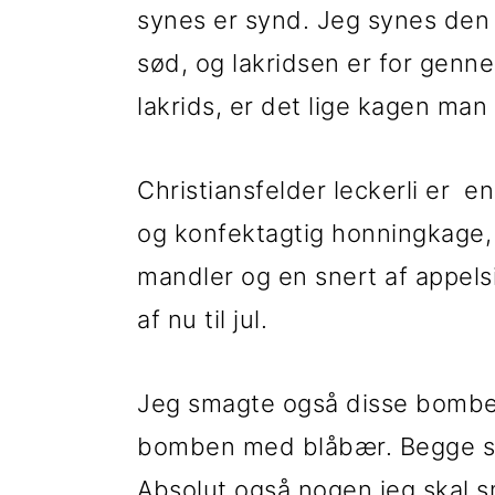
synes er synd. Jeg synes den
i
e
sød, og lakridsen er for gen
g
b
lakrids, er det lige kagen man v
a
a
t
r
Christiansfelder leckerli er e
i
og konfektagtig honningkage, 
o
mandler og en snert af appelsin
n
af nu til jul.
Jeg smagte også disse bombe
bomben med blåbær. Begge sme
Absolut også nogen jeg skal s