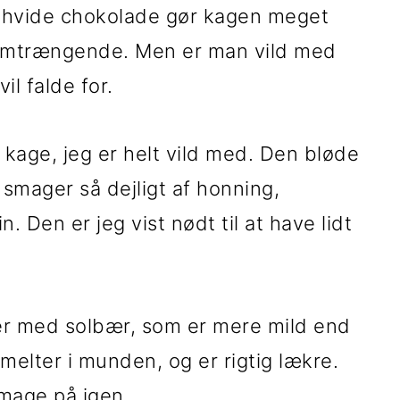
 hvide chokolade gør kagen meget
nemtrængende. Men er man vild med
il falde for.
n kage, jeg er helt vild med. Den bløde
smager så dejligt af honning,
. Den er jeg vist nødt til at have lidt
r med solbær, som er mere mild end
lter i munden, og er rigtig lækre.
mage på igen.