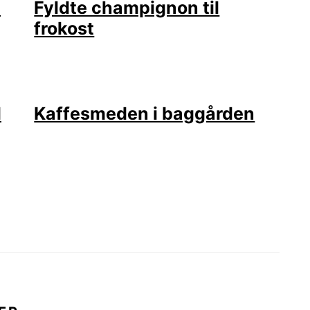
e
Fyldte champignon til
frokost
l
Kaffesmeden i baggården
R