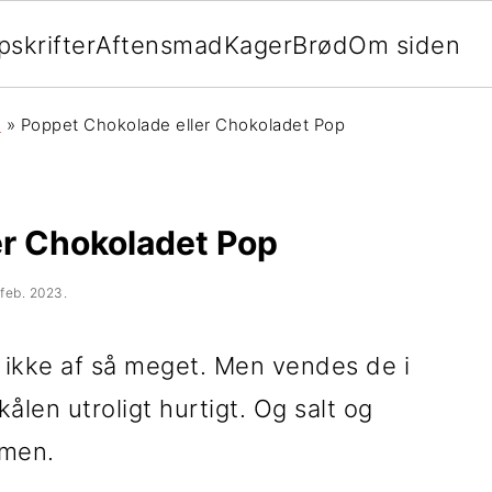
pskrifter
Aftensmad
Kager
Brød
Om siden
s
»
Poppet Chokolade eller Chokoladet Pop
er Chokoladet Pop
 feb. 2023
.
 ikke af så meget. Men vendes de i
len utroligt hurtigt. Og salt og
mmen.