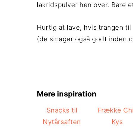
lakridspulver hen over. Bare et
i
e
g
b
Hurtig at lave, hvis trangen ti
a
a
(de smager også godt inden ch
t
r
i
o
n
Mere inspiration
Snacks til
Frække Chi
Nytårsaften
Kys