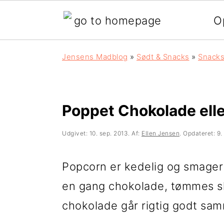
O
G
S
G
Jensens Madblog
»
Sødt & Snacks
»
Snack
å
k
å
d
i
d
i
p
i
Poppet Chokolade ell
r
t
r
Udgivet:
10. sep. 2013
. Af:
Ellen Jensen
. Opdateret:
9.
e
i
e
k
l
k
Popcorn er kedelig og smager
t
i
t
en gang chokolade, tømmes skå
e
n
e
chokolade går rigtig godt sa