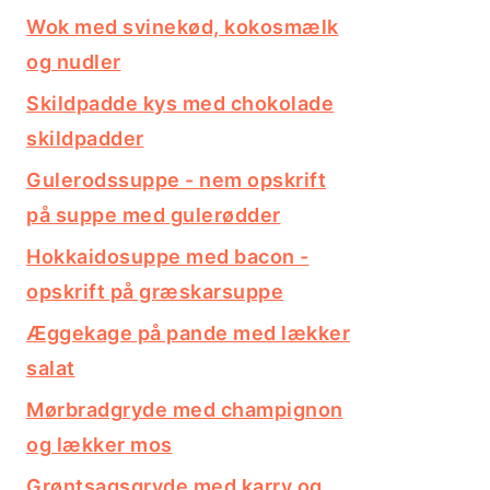
Wok med svinekød, kokosmælk
og nudler
Skildpadde kys med chokolade
skildpadder
Gulerodssuppe - nem opskrift
på suppe med gulerødder
Hokkaidosuppe med bacon -
opskrift på græskarsuppe
Æggekage på pande med lækker
salat
Mørbradgryde med champignon
og lækker mos
Grøntsagsgryde med karry og