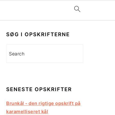
PRIMÆR
SIDEBAR
SØG I OPSKRIFTERNE
Search
SENESTE OPSKRIFTER
Brunkål - den rigtige opskrift på
karamelliseret kål