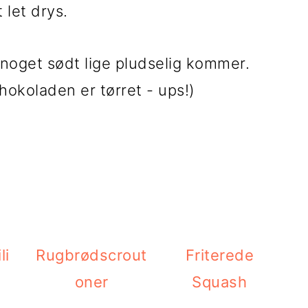
 let drys.
l noget sødt lige pludselig kommer.
okoladen er tørret - ups!)
li
Rugbrødscrout
Friterede
oner
Squash