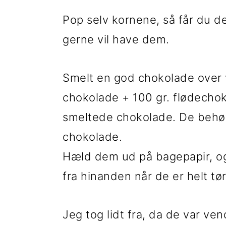
t
d
t
Pop selv kornene, så får du d
i
h
i
gerne vil have dem.
l
o
l
p
l
p
Smelt en god chokolade over 
r
d
r
chokolade + 100 gr. flødecho
i
i
smeltede chokolade. De behø
m
m
chokolade.
æ
æ
Hæld dem ud på bagepapir, og
r
r
fra hinanden når de er helt tør
n
s
a
i
Jeg tog lidt fra, da de var ve
v
d