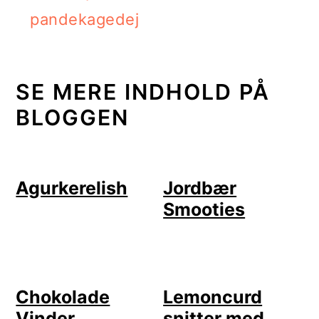
pandekagedej
SE MERE INDHOLD PÅ
BLOGGEN
Agurkerelish
Jordbær
Smooties
Chokolade
Lemoncurd
Vinder
snitter med