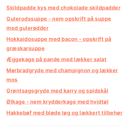
Skildpadde kys med chokolade skildpadder
Gulerodssuppe - nem opskrift på suppe
med gulerødder
Hokkaidosuppe med bacon - opskrift på
græskarsuppe
Æggekage på pande med lækker salat
Mørbradgryde med champignon og lækker
mos
Grøntsagsgryde med karry og spidskål
Ølkage - nem krydderkage med hvidtøl
Hakkebøf med bløde løg og lækkert tilbehør