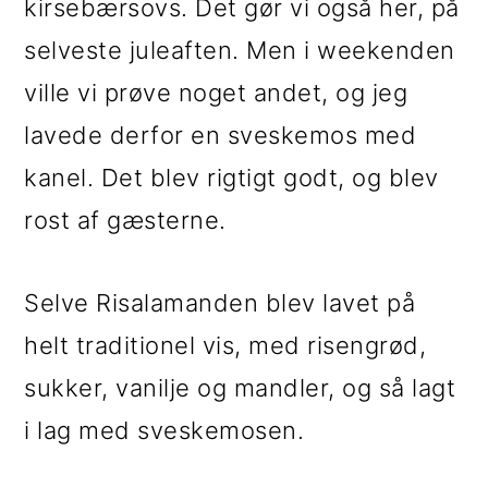
kirsebærsovs. Det gør vi også her, på
i
e
selveste juleaften. Men i weekenden
g
b
ville vi prøve noget andet, og jeg
a
a
lavede derfor en sveskemos med
t
r
kanel. Det blev rigtigt godt, og blev
i
rost af gæsterne.
o
n
Selve Risalamanden blev lavet på
helt traditionel vis, med risengrød,
sukker, vanilje og mandler, og så lagt
i lag med sveskemosen.