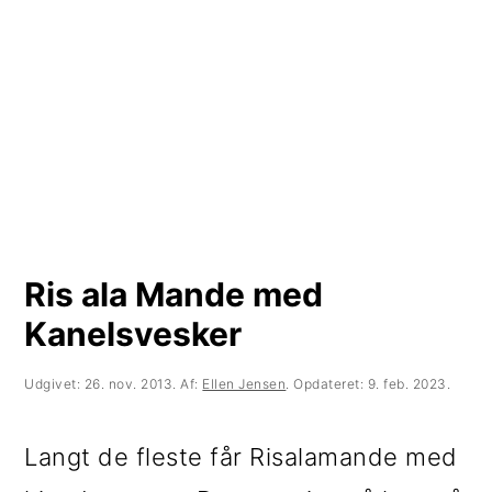
t
d
t
i
h
i
l
o
l
p
l
p
r
d
r
i
i
m
m
Ris ala Mande med
æ
æ
Kanelsvesker
r
r
n
s
Udgivet:
26. nov. 2013
. Af:
Ellen Jensen
. Opdateret:
9. feb. 2023
.
a
i
Langt de fleste får Risalamande med
v
d