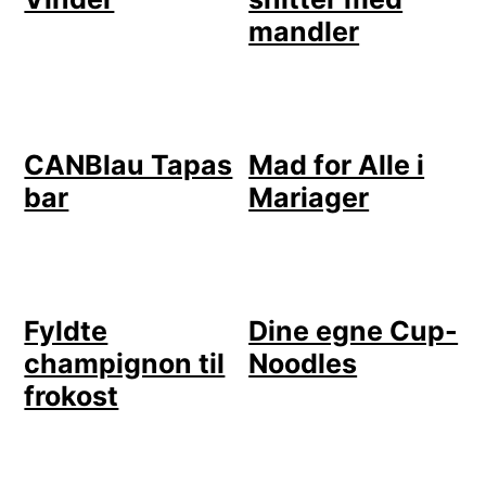
mandler
CANBlau Tapas
Mad for Alle i
bar
Mariager
Fyldte
Dine egne Cup-
champignon til
Noodles
frokost
LÆSERINTERAKTIONER