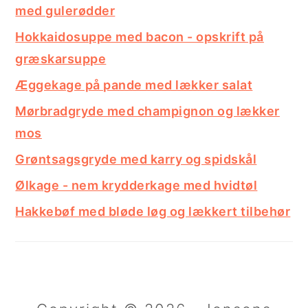
med gulerødder
Hokkaidosuppe med bacon - opskrift på
græskarsuppe
Æggekage på pande med lækker salat
Mørbradgryde med champignon og lækker
mos
Grøntsagsgryde med karry og spidskål
Ølkage - nem krydderkage med hvidtøl
Hakkebøf med bløde løg og lækkert tilbehør