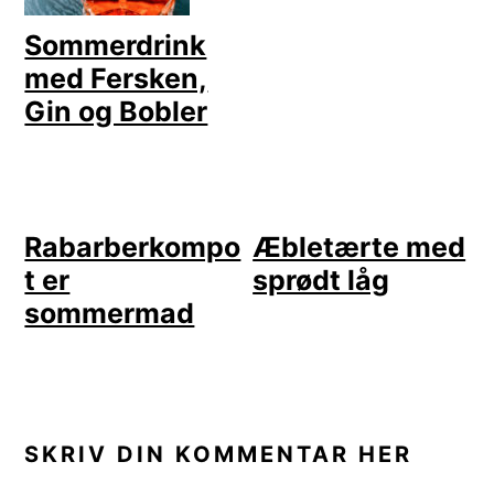
Sommerdrink
med Fersken,
Gin og Bobler
Rabarberkompo
Æbletærte med
t er
sprødt låg
sommermad
LÆSERINTERAKTIONER
SKRIV DIN KOMMENTAR HER