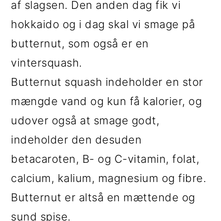
af slagsen. Den anden dag fik vi
i
e
hokkaido og i dag skal vi smage på
g
b
butternut, som også er en
a
a
vintersquash.
t
r
Butternut squash indeholder en stor
i
mængde vand og kun få kalorier, og
o
udover også at smage godt,
n
indeholder den desuden
betacaroten, B- og C-vitamin, folat,
calcium, kalium, magnesium og fibre.
Butternut er altså en mættende og
sund spise.