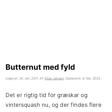
t
d
t
i
h
i
l
o
l
p
l
p
r
d
r
i
i
m
m
Butternut med fyld
æ
æ
r
r
Udgivet:
24. okt. 2017
. Af:
Ellen Jensen
. Opdateret:
9. feb. 2023
.
n
s
Det er rigtig tid for græskar og
a
i
vintersquash nu, og der findes flere
v
d