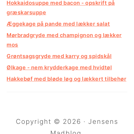
Hokkaidosuppe med bacon - opskrift på
græskarsuppe
Æggekage på pande med lækker salat
Mørbradgryde med champignon og lækker
mos
Grøntsagsgryde med karry og spidskål
Ølkage - nem krydderkage med hvidtøl
Hakkebøf med bløde løg og lækkert tilbehør
Copyright © 2026 · Jensens
Madblog.