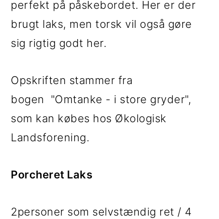
perfekt på påskebordet. Her er der
i
e
brugt laks, men torsk vil også gøre
g
b
sig rigtig godt her.
a
a
t
r
Opskriften stammer fra
i
bogen "Omtanke - i store gryder",
o
som kan købes hos Økologisk
n
Landsforening.
Porcheret Laks
2personer som selvstændig ret / 4