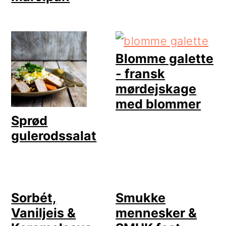
Blomme galette
- fransk
mørdejskage
med blommer
Sprød
gulerodssalat
Sorbét,
Smukke
Vaniljeis &
mennesker &