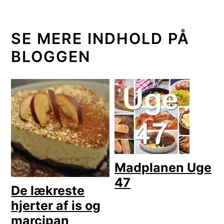
SE MERE INDHOLD PÅ
BLOGGEN
Madplanen Uge
47
De lækreste
hjerter af is og
marcipan