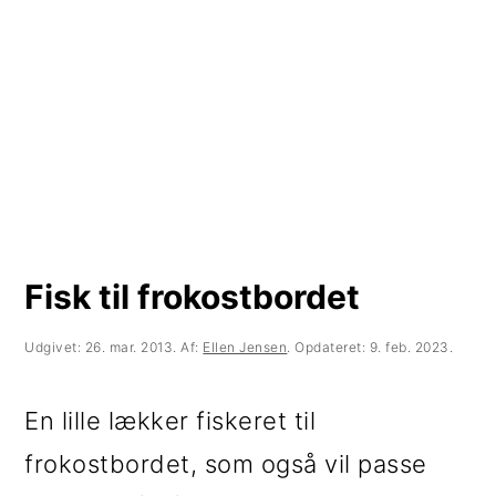
t
d
t
i
h
i
l
o
l
p
l
p
r
d
r
i
i
m
m
Fisk til frokostbordet
æ
æ
r
r
Udgivet:
26. mar. 2013
. Af:
Ellen Jensen
. Opdateret:
9. feb. 2023
.
n
s
En lille lækker fiskeret til
a
i
frokostbordet, som også vil passe
v
d