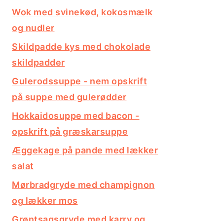
Wok med svinekød, kokosmælk
og nudler
Skildpadde kys med chokolade
skildpadder
Gulerodssuppe - nem opskrift
på suppe med gulerødder
Hokkaidosuppe med bacon -
opskrift på græskarsuppe
Æggekage på pande med lækker
salat
Mørbradgryde med champignon
og lækker mos
Grøntsagsgryde med karry og