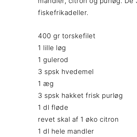
t
d
t
mandler, citron og purløg. De 
i
h
i
fiskefrikadeller.
l
o
l
400 gr torskefilet
p
l
p
1 lille løg
r
d
r
1 gulerod
i
i
3 spsk hvedemel
m
m
1 æg
æ
æ
3 spsk hakket frisk purløg
r
r
1 dl fløde
n
s
revet skal af 1 øko citron
a
i
1 dl hele mandler
v
d