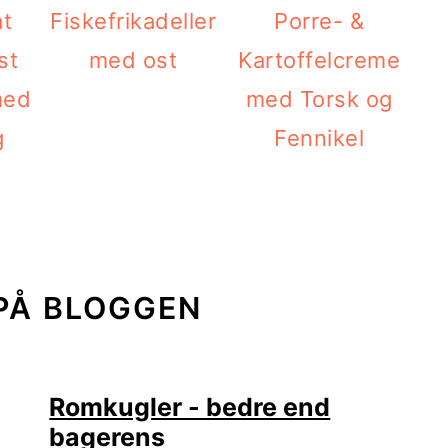
Fiskefrikadeller
Porre- &
med ost
Kartoffelcreme
med
med Torsk og
g
Fennikel
PÅ BLOGGEN
Romkugler - bedre end
bagerens