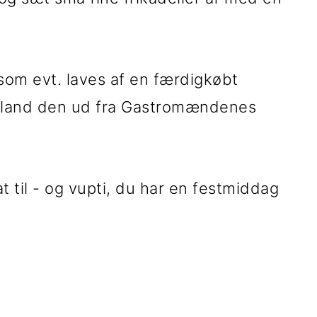
 som evt. laves af en færdigkøbt
bland den ud fra Gastromændenes
t til - og vupti, du har en festmiddag