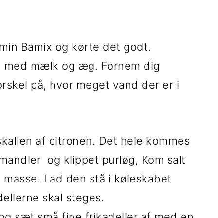
 min Bamix og kørte det godt.
n med mælk og æg. Fornem dig
skel på, hvor meget vand der er i
v skallen af citronen. Det hele kommes
ndler og klippet purløg, Kom salt
ej masse. Lad den stå i køleskabet
adellerne skal steges.
g sæt små fine frikadeller af med en