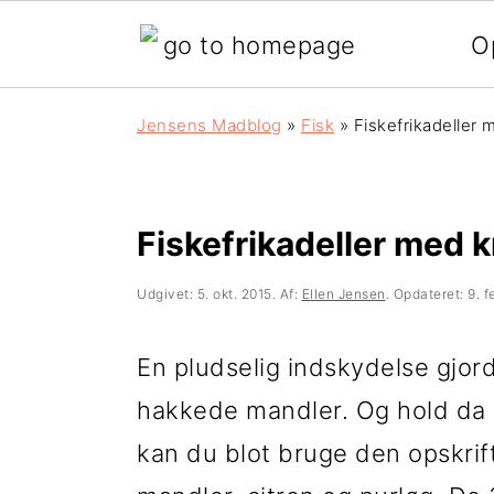
O
G
S
G
Jensens Madblog
»
Fisk
»
Fiskefrikadeller
å
k
å
d
i
d
i
p
i
Fiskefrikadeller med 
r
t
r
Udgivet:
5. okt. 2015
. Af:
Ellen Jensen
. Opdateret:
9. f
e
i
e
k
l
k
En pludselig indskydelse gjorde
t
i
t
hakkede mandler. Og hold da o
e
n
e
kan du blot bruge den opskrift 