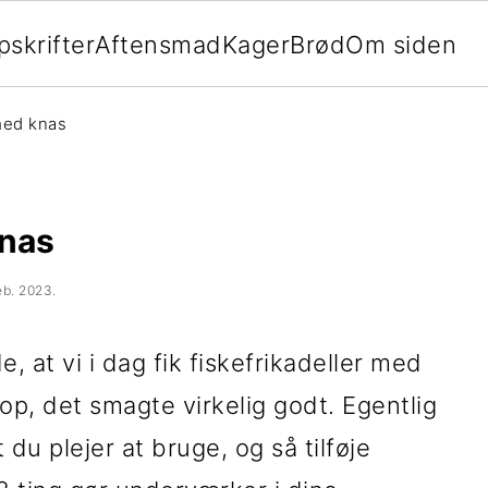
pskrifter
Aftensmad
Kager
Brød
Om siden
 med knas
knas
eb. 2023
.
, at vi i dag fik fiskefrikadeller med
p, det smagte virkelig godt. Egentlig
du plejer at bruge, og så tilføje