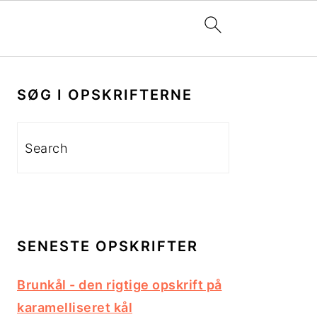
PRIMÆR
SIDEBAR
SØG I OPSKRIFTERNE
Search
SENESTE OPSKRIFTER
Brunkål - den rigtige opskrift på
karamelliseret kål