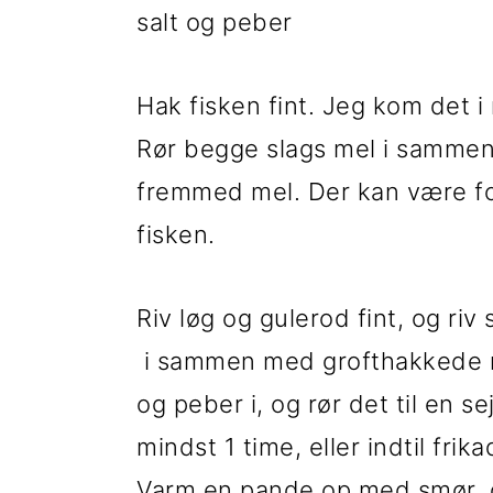
salt og peber
i
e
g
b
Hak fisken fint. Jeg kom det i
a
a
Rør begge slags mel i samme
t
r
fremmed mel. Der kan være for
i
fisken.
o
n
Riv løg og gulerod fint, og ri
i sammen med grofthakkede ma
og peber i, og rør det til en s
mindst 1 time, eller indtil frik
Varm en pande op med smør, o