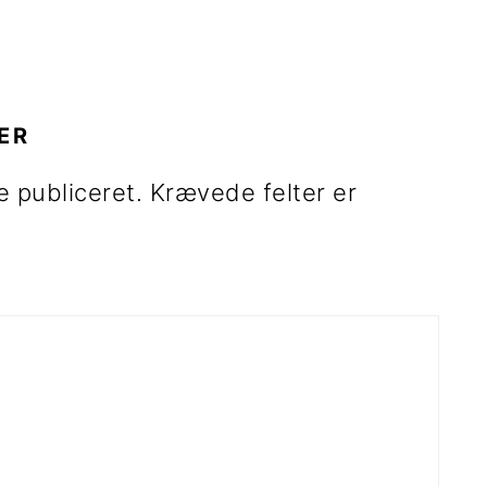
R
ER
e publiceret.
Krævede felter er