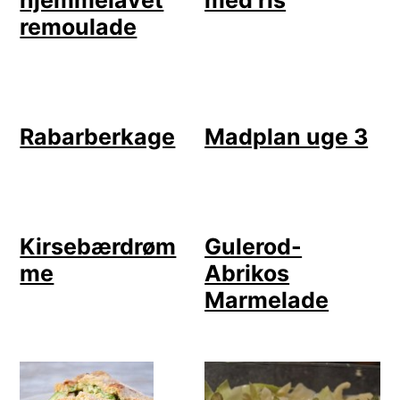
hjemmelavet
med ris
remoulade
Rabarberkage
Madplan uge 3
Kirsebærdrøm
Gulerod-
me
Abrikos
Marmelade