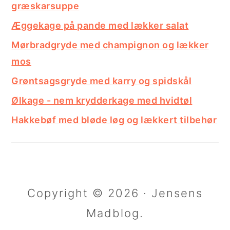
græskarsuppe
Æggekage på pande med lækker salat
Mørbradgryde med champignon og lækker
mos
Grøntsagsgryde med karry og spidskål
Ølkage - nem krydderkage med hvidtøl
Hakkebøf med bløde løg og lækkert tilbehør
Copyright © 2026 · Jensens
Madblog.