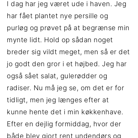
I dag har jeg været ude i haven. Jeg
i
e
har fået plantet nye persille og
g
b
purløg og prøvet på at begrænse min
a
a
mynte lidt. Hold op sådan noget
t
r
breder sig vildt meget, men så er det
i
jo godt den gror i et højbed. Jeg har
o
også sået salat, gulerødder og
n
radiser. Nu må jeg se, om det er for
tidligt, men jeg længes efter at
kunne hente det i min køkkenhave.
Efter en dejlig formiddag, hvor der
både blev gjort rent undendørs og