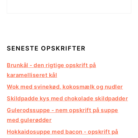
SENESTE OPSKRIFTER
Brunkål - den rigtige opskrift på
karamelliseret kål
Wok med svinekød, kokosmælk og nudler
Skildpadde kys med chokolade skildpadder
Gulerodssuppe - nem opskrift på suppe
med gulerødder
Hokkaidosuppe med bacon - opskrift på