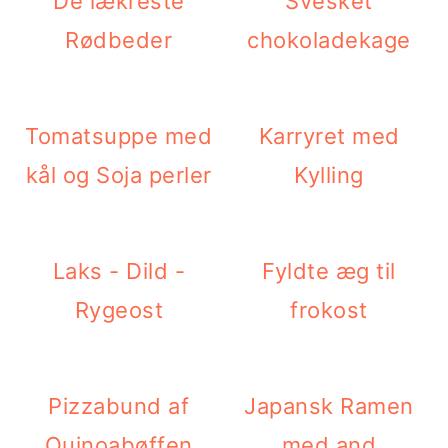
De lækreste
Svesket
i
e
Rødbeder
chokoladekage
g
b
a
a
Tomatsuppe med
Karryret med
t
r
kål og Soja perler
Kylling
i
o
n
Laks - Dild -
Fyldte æg til
Rygeost
frokost
Pizzabund af
Japansk Ramen
Quinoabøffen
med and