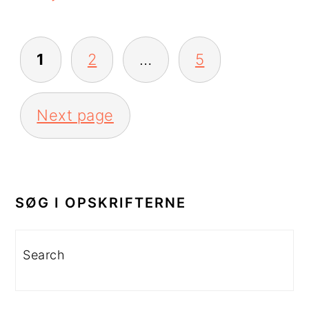
INDLÆGSINDDELING
1
2
…
5
Next page
PRIMÆR
SIDEBAR
SØG I OPSKRIFTERNE
Search