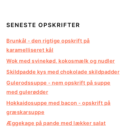
SENESTE OPSKRIFTER
Brunkål - den rigtige opskrift på
karamelliseret kål
Wok med svinekød, kokosmælk og nudler
Skildpadde kys med chokolade skildpadder
Gulerodssuppe - nem opskrift på suppe
med gulerødder
Hokkaidosuppe med bacon - opskrift på
græskarsuppe
Æggekage på pande med lækker salat