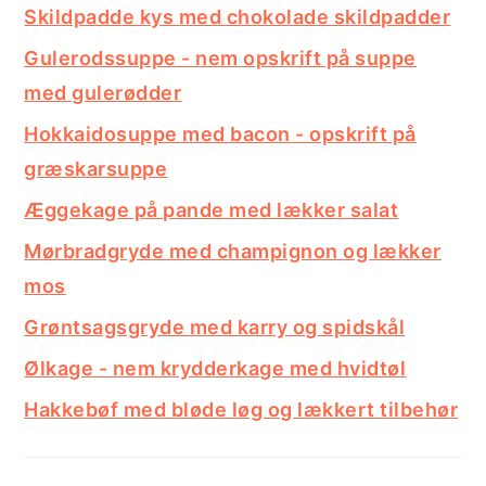
Skildpadde kys med chokolade skildpadder
Gulerodssuppe - nem opskrift på suppe
med gulerødder
Hokkaidosuppe med bacon - opskrift på
græskarsuppe
Æggekage på pande med lækker salat
Mørbradgryde med champignon og lækker
mos
Grøntsagsgryde med karry og spidskål
Ølkage - nem krydderkage med hvidtøl
Hakkebøf med bløde løg og lækkert tilbehør