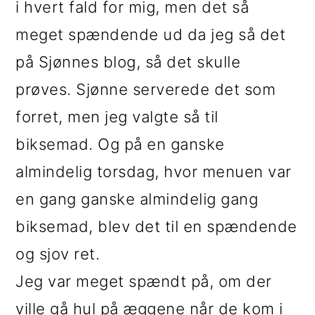
i hvert fald for mig, men det så
i
e
meget spændende ud da jeg så det
g
b
på Sjønnes blog, så det skulle
a
a
prøves. Sjønne serverede det som
t
r
forret, men jeg valgte så til
i
biksemad. Og på en ganske
o
almindelig torsdag, hvor menuen var
n
en gang ganske almindelig gang
biksemad, blev det til en spændende
og sjov ret.
Jeg var meget spændt på, om der
ville gå hul på æggene når de kom i