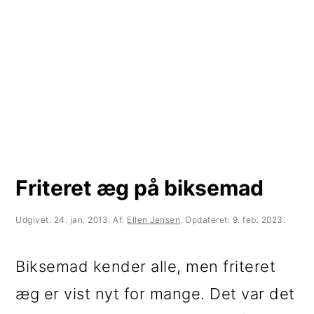
t
d
t
i
h
i
l
o
l
p
l
p
r
d
r
i
i
m
m
Friteret æg på biksemad
æ
æ
r
r
Udgivet:
24. jan. 2013
. Af:
Ellen Jensen
. Opdateret:
9. feb. 2023
.
n
s
Biksemad kender alle, men friteret
a
i
æg er vist nyt for mange. Det var det
v
d