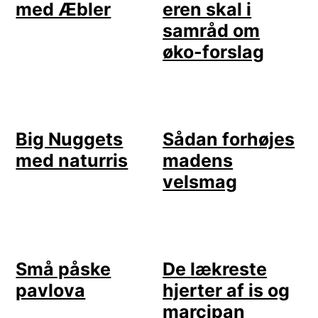
med Æbler
eren skal i
samråd om
øko-forslag
Big Nuggets
Sådan forhøjes
med naturris
madens
velsmag
Små påske
De lækreste
pavlova
hjerter af is og
marcipan