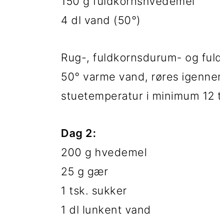
t
d
t
150 g fuldkornshvedemel
i
h
i
4 dl vand (50°)
l
o
l
Rug-, fuldkornsdurum- og fu
p
l
p
50° varme vand, røres igenne
r
d
r
stuetemperatur i minimum 12 
i
i
m
m
Dag 2:
æ
æ
200 g hvedemel
r
r
25 g gær
n
s
1 tsk. sukker
a
i
1 dl lunkent vand
v
d