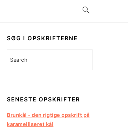
PRIMÆR
SIDEBAR
SØG I OPSKRIFTERNE
Search
SENESTE OPSKRIFTER
Brunkål - den rigtige opskrift på
karamelliseret kål