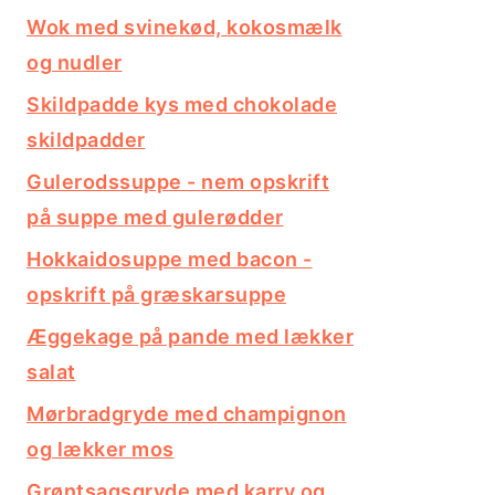
Wok med svinekød, kokosmælk
og nudler
Skildpadde kys med chokolade
skildpadder
Gulerodssuppe - nem opskrift
på suppe med gulerødder
Hokkaidosuppe med bacon -
opskrift på græskarsuppe
Æggekage på pande med lækker
salat
Mørbradgryde med champignon
og lækker mos
Grøntsagsgryde med karry og