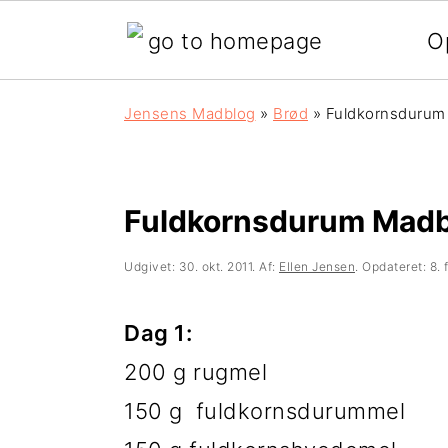
O
G
S
G
Jensens Madblog
»
Brød
»
Fuldkornsdurum
å
k
å
d
i
d
i
p
i
Fuldkornsdurum Mad
r
t
r
Udgivet:
30. okt. 2011
. Af:
Ellen Jensen
. Opdateret:
8. 
e
i
e
k
l
k
Dag 1:
t
i
t
200 g rugmel
e
n
e
150 g fuldkornsdurummel