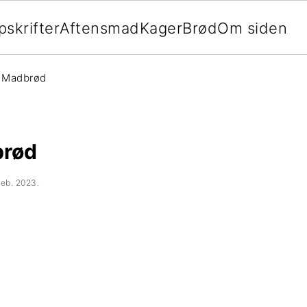
pskrifter
Aftensmad
Kager
Brød
Om siden
 Madbrød
brød
feb. 2023
.