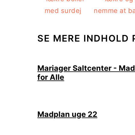
med surdej
nemme at b
SE MERE INDHOLD 
Mariager Saltcenter - Mad
for Alle
Madplan uge 22