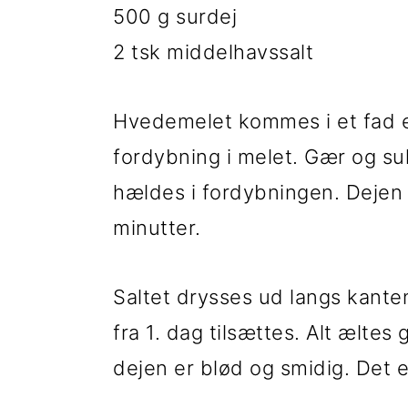
500 g surdej
i
e
2 tsk middelhavssalt
g
b
a
a
Hvedemelet kommes i et fad ell
t
r
fordybning i melet. Gær og su
i
hældes i fordybningen. Dejen
o
minutter.
n
Saltet drysses ud langs kante
fra 1. dag tilsættes. Alt æltes
dejen er blød og smidig. Det 