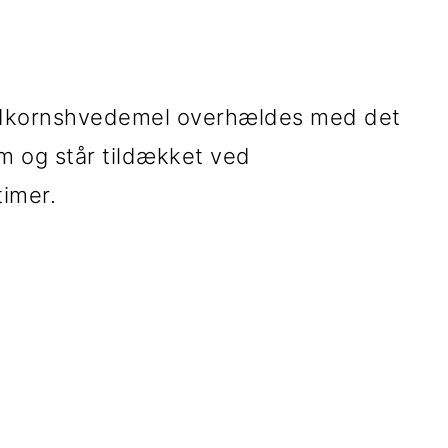
ldkornshvedemel overhældes med det
m og står tildækket ved
timer.