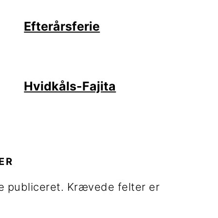
Efterårsferie
Hvidkåls-Fajita
R
ER
e publiceret.
Krævede felter er