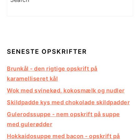
SENESTE OPSKRIFTER
Brunkål - den rigtige opskrift på
karamelliseret kål
Wok med svinekød, kokosmælk og nudler
Skildpadde kys med chokolade skildpadder
Gulerodssuppe - nem opskrift på suppe
med gulerødder
Hokkaidosuppe med bacon - opskrift på