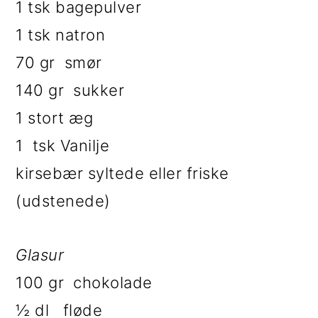
1 tsk bagepulver
i
e
1 tsk natron
g
b
70 gr smør
a
a
140 gr sukker
t
r
1 stort æg
i
1 tsk Vanilje
o
kirsebær syltede eller friske
n
(udstenede)
Glasur
100 gr chokolade
½ dl fløde