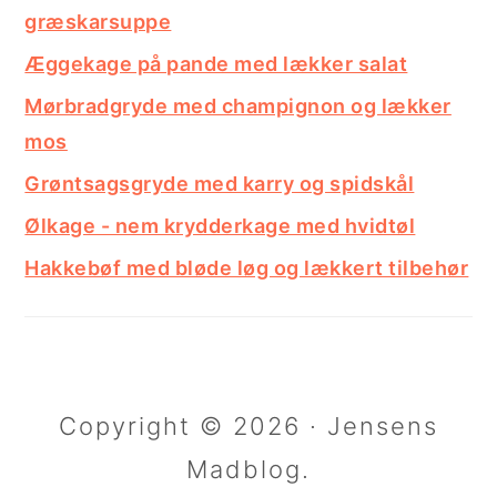
græskarsuppe
Æggekage på pande med lækker salat
Mørbradgryde med champignon og lækker
mos
Grøntsagsgryde med karry og spidskål
Ølkage - nem krydderkage med hvidtøl
Hakkebøf med bløde løg og lækkert tilbehør
Copyright © 2026 · Jensens
Madblog.