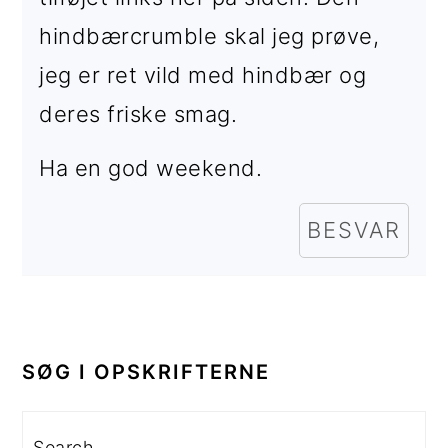
hindbærcrumble skal jeg prøve,
jeg er ret vild med hindbær og
deres friske smag.
Ha en god weekend.
BESVAR
PRIMÆR
SIDEBAR
SØG I OPSKRIFTERNE
Search