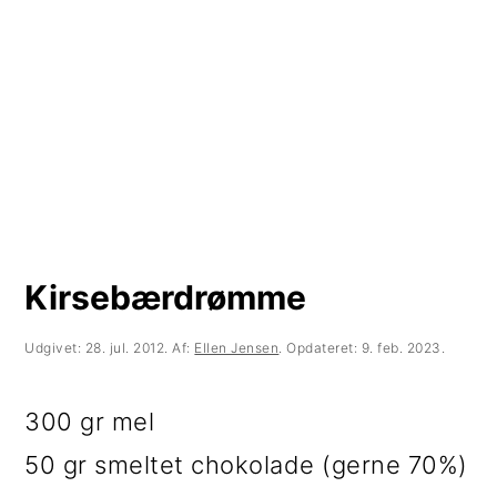
t
d
t
i
h
i
l
o
l
p
l
p
r
d
r
i
i
m
m
Kirsebærdrømme
æ
æ
r
r
Udgivet:
28. jul. 2012
. Af:
Ellen Jensen
. Opdateret:
9. feb. 2023
.
n
s
300 gr mel
a
i
50 gr smeltet chokolade (gerne 70%)
v
d