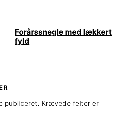
Forårssnegle med lækkert
fyld
R
ER
e publiceret.
Krævede felter er