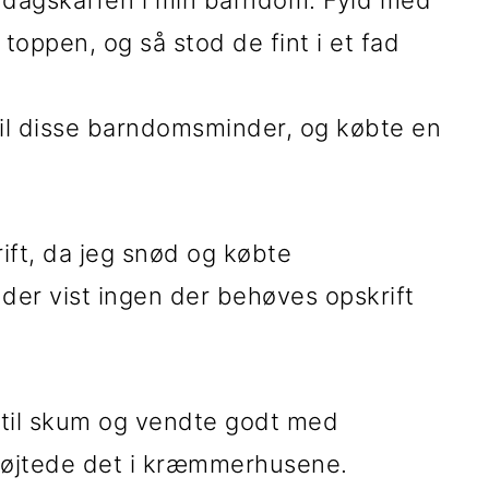
middagskaffen i min barndom. Fyld med
 toppen, og så stod de fint i et fad
t til disse barndomsminder, og købte en
rift, da jeg snød og købte
er vist ingen der behøves opskrift
 til skum og vendte godt med
prøjtede det i kræmmerhusene.