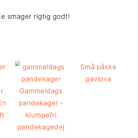
de smager rigtig godt!
Små påske
pavlova
r
Gammeldags
En
pandekager -
ft
klumpefri
pandekagedej