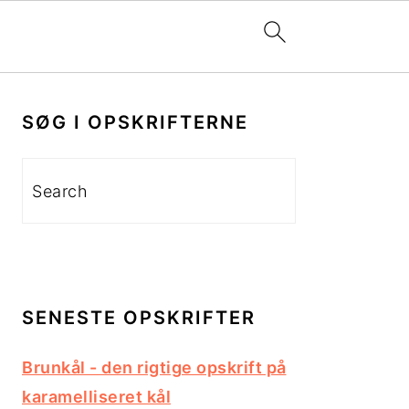
PRIMÆR
SIDEBAR
SØG I OPSKRIFTERNE
Search
SENESTE OPSKRIFTER
Brunkål - den rigtige opskrift på
karamelliseret kål