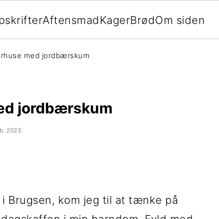
pskrifter
Aftensmad
Kager
Brød
Om siden
rhuse med jordbærskum
ed jordbærskum
eb. 2023
.
 Brugsen, kom jeg til at tænke på