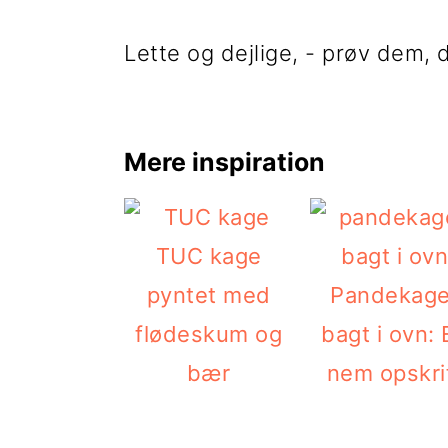
i
e
Lette og dejlige, - prøv dem, 
g
b
a
a
t
r
Mere inspiration
i
o
n
TUC kage
pyntet med
Pandekage
flødeskum og
bagt i ovn: 
bær
nem opskri