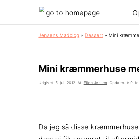
O
G
S
G
Jensens Madblog
»
Dessert
»
Mini kræmme
å
k
å
d
i
d
i
p
i
Mini kræmmerhuse m
r
t
r
Udgivet:
5. jul. 2012
. Af:
Ellen Jensen
. Opdateret:
9. f
e
i
e
k
l
k
t
i
t
Da jeg så disse kræmmerhuse i
e
n
e