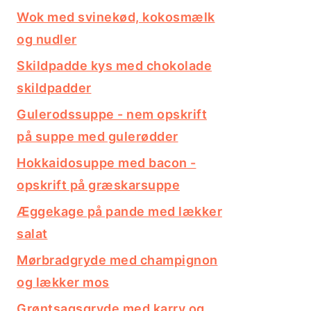
Wok med svinekød, kokosmælk
og nudler
Skildpadde kys med chokolade
skildpadder
Gulerodssuppe - nem opskrift
på suppe med gulerødder
Hokkaidosuppe med bacon -
opskrift på græskarsuppe
Æggekage på pande med lækker
salat
Mørbradgryde med champignon
og lækker mos
Grøntsagsgryde med karry og