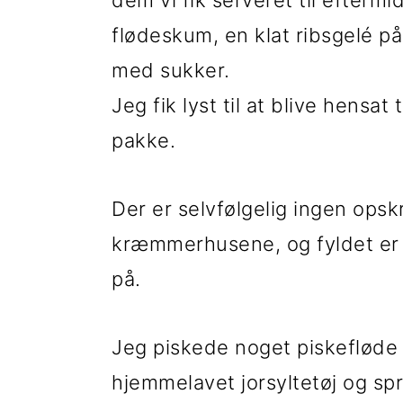
dem vi fik serveret til efter
t
d
t
flødeskum, en klat ribsgelé på
i
h
i
med sukker.
l
o
l
Jeg fik lyst til at blive hensa
p
l
p
pakke.
r
d
r
i
i
Der er selvfølgelig ingen opsk
m
m
kræmmerhusene, og fyldet er d
æ
æ
på.
r
r
n
s
Jeg piskede noget piskefløde
a
i
hjemmelavet jorsyltetøj og s
v
d