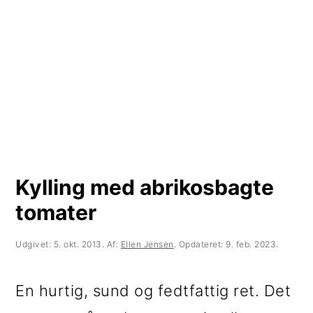
t
d
t
i
h
i
l
o
l
p
l
p
r
d
r
i
i
m
m
Kylling med abrikosbagte
æ
æ
tomater
r
r
n
s
Udgivet:
5. okt. 2013
. Af:
Ellen Jensen
. Opdateret:
9. feb. 2023
.
a
i
En hurtig, sund og fedtfattig ret. Det
v
d