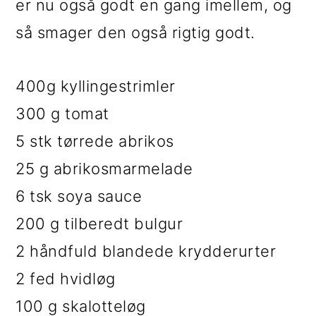
er nu også godt en gang imellem, og
i
e
så smager den også rigtig godt.
g
b
a
a
400g kyllingestrimler
t
r
300 g tomat
i
5 stk tørrede abrikos
o
25 g abrikosmarmelade
n
6 tsk soya sauce
200 g tilberedt bulgur
2 håndfuld blandede krydderurter
2 fed hvidløg
100 g skalotteløg