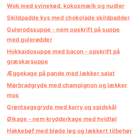
Wok med svinekød, kokosmælk og nudler
Skildpadde kys med chokolade skildpadder
Gulerodssuppe - nem opskrift på suppe
med gulerødder
Hokkaidosuppe med bacon - opskrift på
græskarsuppe
Æggekage på pande med lækker salat
Mørbradgryde med champignon og lækker
mos
Grøntsagsgryde med karry og spidskål
Ølkage - nem krydderkage med hvidtøl
Hakkebøf med bløde løg og lækkert tilbehør