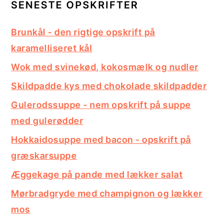
SENESTE OPSKRIFTER
Brunkål - den rigtige opskrift på
karamelliseret kål
Wok med svinekød, kokosmælk og nudler
Skildpadde kys med chokolade skildpadder
Gulerodssuppe - nem opskrift på suppe
med gulerødder
Hokkaidosuppe med bacon - opskrift på
græskarsuppe
Æggekage på pande med lækker salat
Mørbradgryde med champignon og lækker
mos