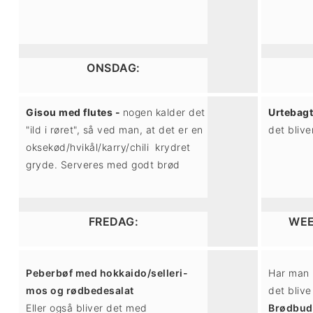
i
e
g
b
a
a
ONSDAG:
t
r
Gisou med flutes -
nogen kalder det
Urtebagt
i
"ild i røret", så ved man, at det er en
det blive
oksekød/hvikål/karry/chili krydret
o
gryde. Serveres med godt brød
n
FREDAG:
WEE
Peberbøf med hokkaido/selleri-
Har man 
mos og rødbedesalat
det blive
Eller også bliver det med
Brødbu