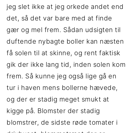
i
e
jeg slet ikke at jeg orkede andet end
g
b
det, så det var bare med at finde
a
a
gær og mel frem. Sådan udsigten til
t
r
duftende nybagte boller kan næsten
i
få solen til at skinne, og rent faktisk
o
gik der ikke lang tid, inden solen kom
n
frem. Så kunne jeg også lige gå en
tur i haven mens bollerne hævede,
og der er stadig meget smukt at
kigge på. Blomster der stadig
blomstrer, de sidste røde tomater i