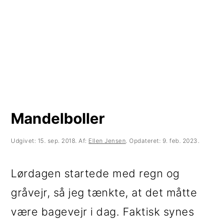
t
d
t
i
h
i
l
o
l
p
l
p
r
d
r
i
i
m
m
Mandelboller
æ
æ
Udgivet:
15. sep. 2018
. Af:
Ellen Jensen
. Opdateret:
9. feb. 2023
.
r
r
n
s
Lørdagen startede med regn og
a
i
gråvejr, så jeg tænkte, at det måtte
v
d
være bagevejr i dag. Faktisk synes