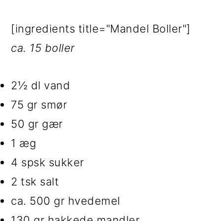
[ingredients title="Mandel Boller"]
ca. 15 boller
2½ dl vand
75 gr smør
50 gr gær
1 æg
4 spsk sukker
2 tsk salt
ca. 500 gr hvedemel
130 gr hakkede mandler