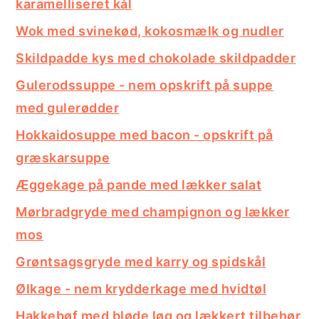
karamelliseret kål
Wok med svinekød, kokosmælk og nudler
Skildpadde kys med chokolade skildpadder
Gulerodssuppe - nem opskrift på suppe
med gulerødder
Hokkaidosuppe med bacon - opskrift på
græskarsuppe
Æggekage på pande med lækker salat
Mørbradgryde med champignon og lækker
mos
Grøntsagsgryde med karry og spidskål
Ølkage - nem krydderkage med hvidtøl
Hakkebøf med bløde løg og lækkert tilbehør