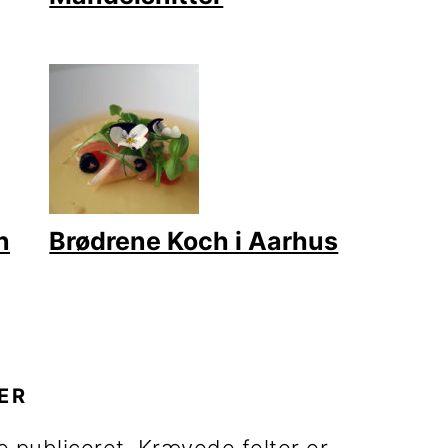
n
Brødrene Koch i Aarhus
R
ER