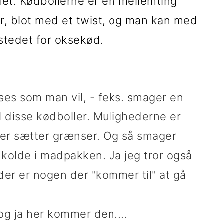
et. Kødbollerne er en mellemting
er, blot med et twist, og man kan med
stedet for oksekød.
sses som man vil, - feks. smager en
l disse kødboller. Mulighederne er
der sætter grænser. Og så smager
t kolde i madpakken. Ja jeg tror også
er er nogen der "kommer til" at gå
og ja her kommer den....