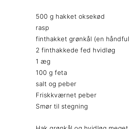
i
e
500 g hakket oksekød
g
b
rasp
a
a
finthakket grønkål (en håndfu
t
r
2 finthakkede fed hvidløg
i
1 æg
o
100 g feta
n
salt og peber
Friskkværnet peber
Smør til stegning
Hak grønkål og hvidløg meget f