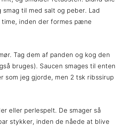
 smag til med salt og peber. Lad
 ½ time, inden der formes pæne
smør. Tag dem af panden og kog den
gså bruges). Saucen smages til enten
r som jeg gjorde, men 2 tsk ribssirup
ler eller perlespelt. De smager så
par stykker, inden de nåede at blive