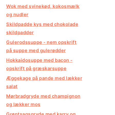
Wok med svinekød, kokosmælk
og nudler
Skildpadde kys med chokolade
skildpadder
Gulerodssuppe - nem opskrift
på suppe med gulerødder
Hokkaidosuppe med bacon -
opskrift på græskarsuppe
Æggekage på pande med lækker
salat
Mørbradgryde med champignon
og lækker mos
Grøntsagsgryde med karry og