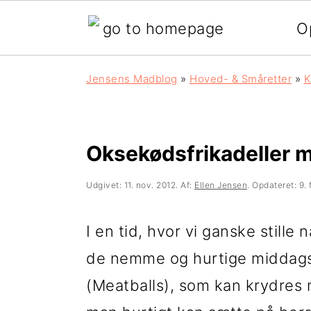
O
G
S
G
Jensens Madblog
»
Hoved- & Småretter
»
K
å
k
å
d
i
d
i
p
i
Oksekødsfrikadeller m
r
t
r
Udgivet:
11. nov. 2012
. Af:
Ellen Jensen
. Opdateret:
9.
e
i
e
k
l
k
I en tid, hvor vi ganske still
t
i
t
de nemme og hurtige middags
e
n
e
(Meatballs), som kan krydres m