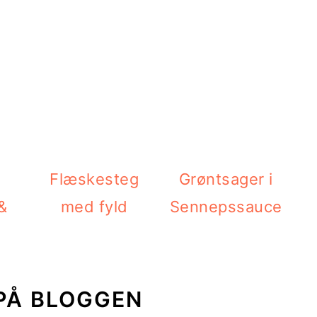
Flæskesteg
Grøntsager i
 &
med fyld
Sennepssauce
PÅ BLOGGEN