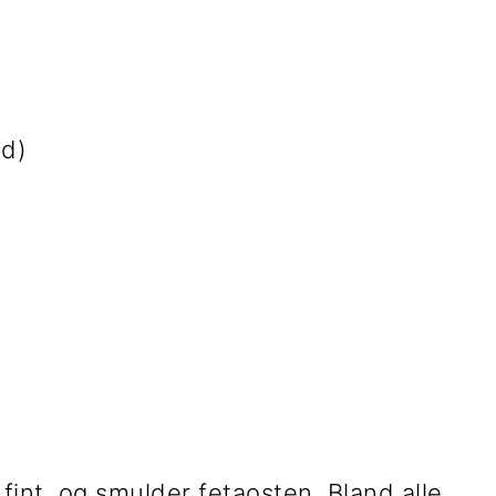
ld)
int, og smulder fetaosten. Bland alle