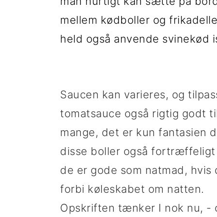
t
d
t
man hurtigt kan sætte på bord
i
h
i
mellem kødboller og frikadell
l
o
l
held også anvende svinekød i
p
l
p
r
d
r
Saucen kan varieres, og tilpa
i
i
tomatsauce også rigtig godt ti
m
m
mange, det er kun fantasien 
æ
æ
disse boller også fortræffelig
r
r
de er gode som natmad, hvis d
n
s
forbi køleskabet om natten.
a
i
Opskriften tænker I nok nu, - 
v
d