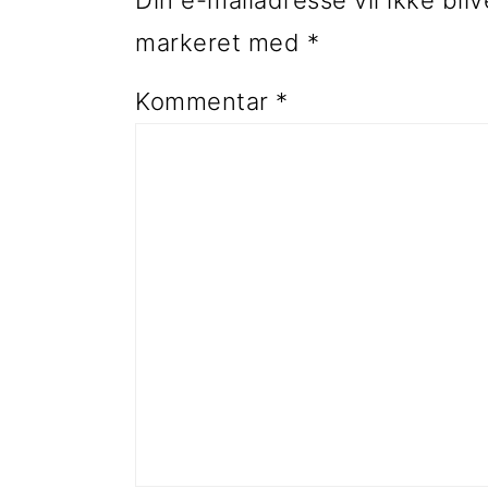
Din e-mailadresse vil ikke bliv
markeret med
*
Kommentar
*