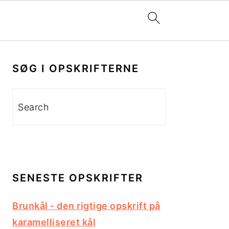
PRIMÆR
SIDEBAR
SØG I OPSKRIFTERNE
Search
SENESTE OPSKRIFTER
Brunkål - den rigtige opskrift på
karamelliseret kål