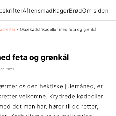
pskrifter
Aftensmad
Kager
Brød
Om siden
ødretter
»
Oksekødsfrikadeller med feta og grønkål
ed feta og grønkål
 feb. 2023
.
e nærmer os den hektiske julemåned, er
retter velkomne. Krydrede kødboller
ed det man har, hører til de retter,