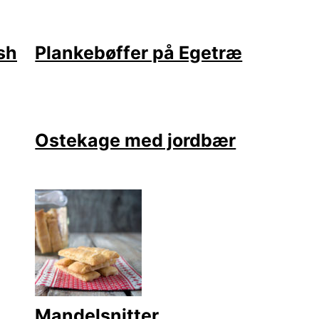
sh
Plankebøffer på Egetræ
Ostekage med jordbær
Mandelsnitter