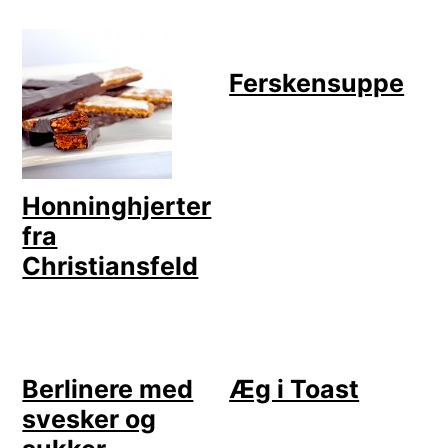
Ferskensuppe
Honninghjerter
fra
Christiansfeld
Berlinere med
Æg i Toast
svesker og