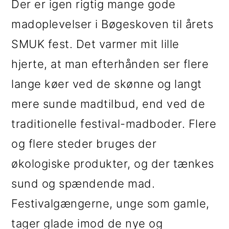
Der er igen rigtig mange gode
i
e
madoplevelser i Bøgeskoven til årets
g
b
SMUK fest. Det varmer mit lille
a
a
hjerte, at man efterhånden ser flere
t
r
lange køer ved de skønne og langt
i
mere sunde madtilbud, end ved de
o
traditionelle festival-madboder. Flere
n
og flere steder bruges der
økologiske produkter, og der tænkes
sund og spændende mad.
Festivalgængerne, unge som gamle,
tager glade imod de nye og