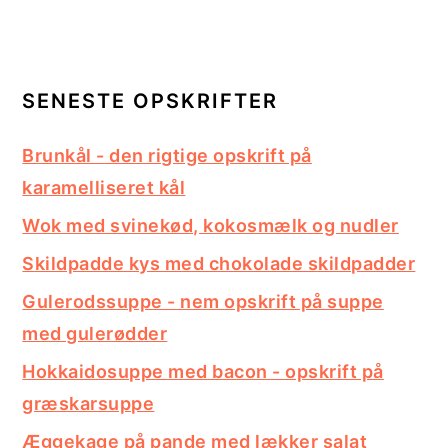
SENESTE OPSKRIFTER
Brunkål - den rigtige opskrift på
karamelliseret kål
Wok med svinekød, kokosmælk og nudler
Skildpadde kys med chokolade skildpadder
Gulerodssuppe - nem opskrift på suppe
med gulerødder
Hokkaidosuppe med bacon - opskrift på
græskarsuppe
Æggekage på pande med lækker salat