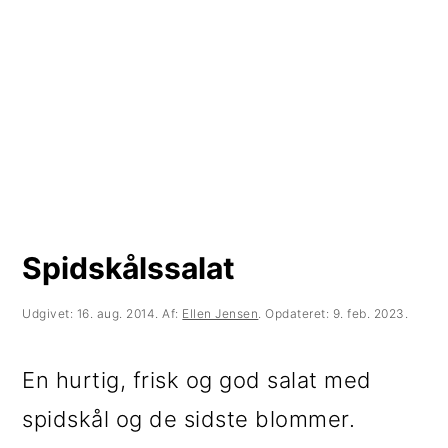
t
d
t
i
h
i
l
o
l
p
l
p
r
d
r
i
i
m
m
Spidskålssalat
æ
æ
r
r
Udgivet:
16. aug. 2014
. Af:
Ellen Jensen
. Opdateret:
9. feb. 2023
.
n
s
En hurtig, frisk og god salat med
a
i
spidskål og de sidste blommer.
v
d