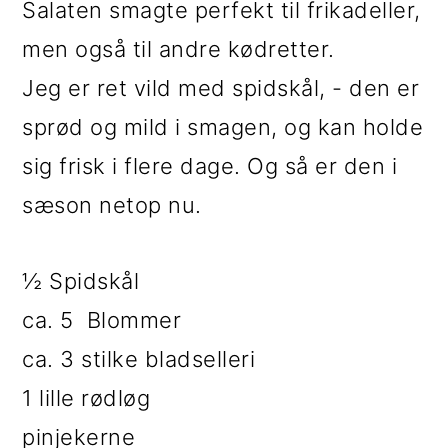
Salaten smagte perfekt til frikadeller,
i
e
men også til andre kødretter.
g
b
Jeg er ret vild med spidskål, - den er
a
a
sprød og mild i smagen, og kan holde
t
r
sig frisk i flere dage. Og så er den i
i
sæson netop nu.
o
n
½ Spidskål
ca. 5 Blommer
ca. 3 stilke bladselleri
1 lille rødløg
pinjekerne