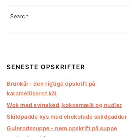
Search
SENESTE OPSKRIFTER
Brunkål - den rigtige opskrift på
karamelliseret kål
Wok med svinekød, kokosmælk og nudler
Skildpadde kys med chokolade skildpadder
Gulerodssuppe - nem opskrift på suppe