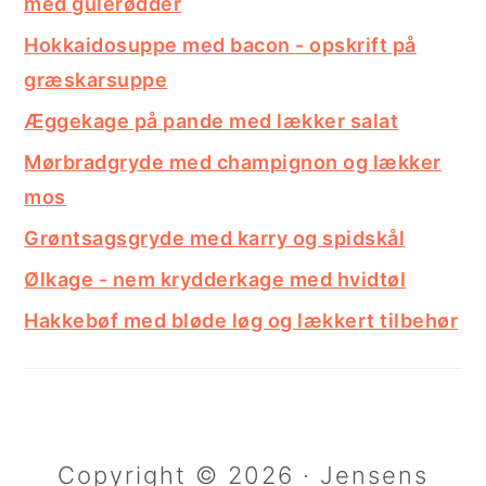
med gulerødder
Hokkaidosuppe med bacon - opskrift på
græskarsuppe
Æggekage på pande med lækker salat
Mørbradgryde med champignon og lækker
mos
Grøntsagsgryde med karry og spidskål
Ølkage - nem krydderkage med hvidtøl
Hakkebøf med bløde løg og lækkert tilbehør
Copyright © 2026 · Jensens