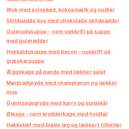
Wok med svinekød, kokosmælk og nudler
Skildpadde kys med chokolade skildpadder
Gulerodssuppe - nem opskrift på suppe
med gulerødder
Hokkaidosuppe med bacon - opskrift på
græskarsuppe
Æggekage på pande med lækker salat
Mørbradgryde med champignon og lækker
mos
Grøntsagsgryde med karry og spidskål
Ølkage - nem krydderkage med hvidtøl
Hakkebøf med bløde løg og lækkert tilbehør