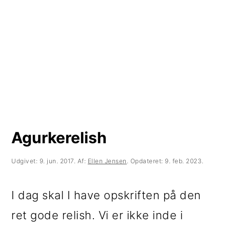
t
d
t
i
h
i
l
o
l
p
l
p
r
d
r
i
i
m
m
Agurkerelish
æ
æ
r
r
Udgivet:
9. jun. 2017
. Af:
Ellen Jensen
. Opdateret:
9. feb. 2023
.
n
s
I dag skal I have opskriften på den
a
i
ret gode relish. Vi er ikke inde i
v
d