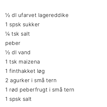
½ dl ufarvet lagereddike
1 spsk sukker
¼ tsk salt
peber
½ dl vand
1 tsk maizena
1 finthakket løg
2 agurker i små tern
1 rød peberfrugt i små tern
1 spsk salt