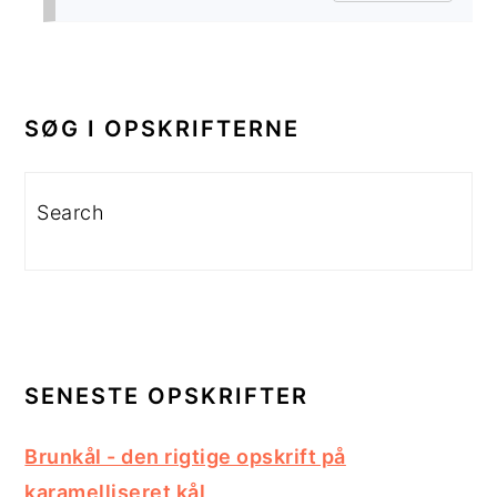
PRIMÆR
SIDEBAR
SØG I OPSKRIFTERNE
Search
SENESTE OPSKRIFTER
Brunkål - den rigtige opskrift på
karamelliseret kål