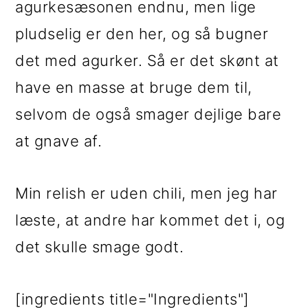
agurkesæsonen endnu, men lige
i
e
pludselig er den her, og så bugner
g
b
det med agurker. Så er det skønt at
a
a
have en masse at bruge dem til,
t
r
selvom de også smager dejlige bare
i
at gnave af.
o
n
Min relish er uden chili, men jeg har
læste, at andre har kommet det i, og
det skulle smage godt.
[ingredients title="Ingredients"]