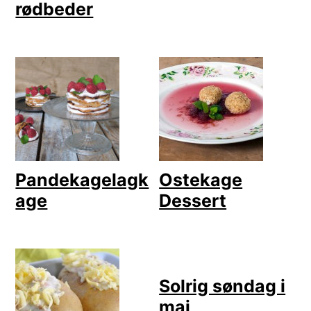
rødbeder
Pandekagelagk
Ostekage
age
Dessert
Solrig søndag i
maj