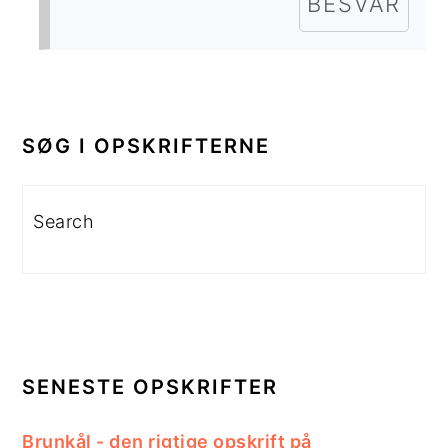
BESVAR
PRIMÆR
SIDEBAR
SØG I OPSKRIFTERNE
Search
SENESTE OPSKRIFTER
Brunkål - den rigtige opskrift på