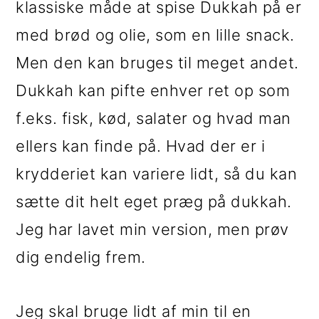
klassiske måde at spise Dukkah på er
i
e
med brød og olie, som en lille snack.
g
b
Men den kan bruges til meget andet.
a
a
Dukkah kan pifte enhver ret op som
t
r
f.eks. fisk, kød, salater og hvad man
i
ellers kan finde på. Hvad der er i
o
krydderiet kan variere lidt, så du kan
n
sætte dit helt eget præg på dukkah.
Jeg har lavet min version, men prøv
dig endelig frem.
Jeg skal bruge lidt af min til en