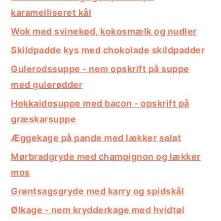
karamelliseret kål
Wok med svinekød, kokosmælk og nudler
Skildpadde kys med chokolade skildpadder
Gulerodssuppe - nem opskrift på suppe
med gulerødder
Hokkaidosuppe med bacon - opskrift på
græskarsuppe
Æggekage på pande med lækker salat
Mørbradgryde med champignon og lækker
mos
Grøntsagsgryde med karry og spidskål
Ølkage - nem krydderkage med hvidtøl