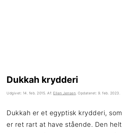
t
d
t
i
h
i
l
o
l
p
l
p
r
d
r
i
i
m
m
Dukkah krydderi
æ
æ
r
r
Udgivet:
14. feb. 2015
. Af:
Ellen Jensen
. Opdateret:
9. feb. 2023
.
n
s
Dukkah er et egyptisk krydderi, som
a
i
er ret rart at have stående. Den helt
v
d