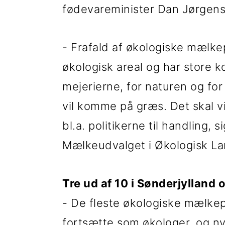
fødevareminister Dan Jørgens
i
e
g
b
- Frafald af økologiske mælke
a
a
økologisk areal og har store
t
r
mejerierne, for naturen og for
i
vil komme på græs. Det skal v
o
bl.a. politikerne til handling,
n
Mælkeudvalget i Økologisk La
Tre ud af 10 i Sønderjylland
- De fleste økologiske mælk
fortsætte som økologer, og nye