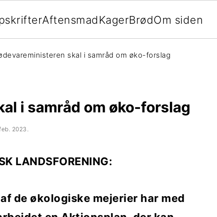
pskrifter
Aftensmad
Kager
Brød
Om siden
ødevareministeren skal i samråd om øko-forslag
al i samråd om øko-forslag
 feb. 2023
.
SK LANDSFORENING:
f de økologiske mejerier har med