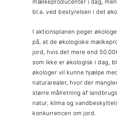
mælkeproducenter i dag, mens
bl.a. ved bestyrelsen i det ø
I aktionsplanen peger økologern
på, at de økologiske mælkepro
jord, hvis det mere end 50.000
som ikke er økologisk i dag, b
økologer vil kunne hjælpe med
naturarealer, hvor der mangle
større målretning af landbru
natur, klima og vandbeskyttels
konkurrencen om jord.