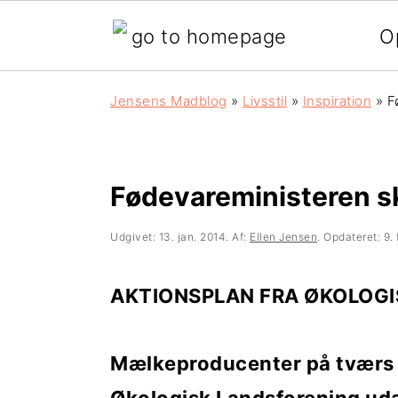
O
G
S
G
Jensens Madblog
»
Livsstil
»
Inspiration
»
F
å
k
å
d
i
d
i
p
i
Fødevareministeren sk
r
t
r
Udgivet:
13. jan. 2014
. Af:
Ellen Jensen
. Opdateret:
9.
e
i
e
k
l
k
AKTIONSPLAN FRA ØKOLOGI
t
i
t
Mælkeproducenter på tværs a
e
n
e