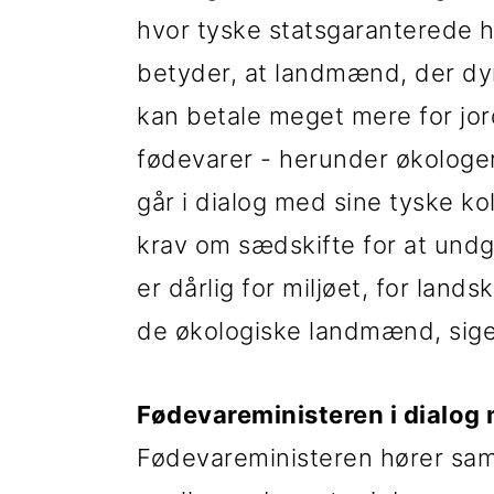
hvor tyske statsgaranterede hø
betyder, at landmænd, der dyr
kan betale meget mere for jo
fødevarer - herunder økologer
går i dialog med sine tyske kol
krav om sædskifte for at un
er dårlig for miljøet, for land
de økologiske landmænd, sige
Fødevareministeren i dialog
Fødevareministeren hører sa