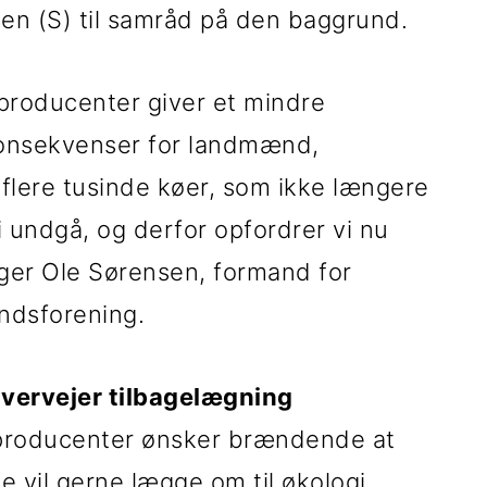
en (S) til samråd på den baggrund.
producenter giver et mindre
 konsekvenser for landmænd,
 flere tusinde køer, som ikke længere
i undgå, og derfor opfordrer vi nu
 siger Ole Sørensen, formand for
ndsforening.
 overvejer tilbagelægning
eproducenter ønsker brændende at
 vil gerne lægge om til økologi.