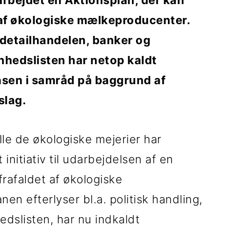
rbejdet en Aktionsplan, der kan
 af økologiske mælkeproducenter.
e, detailhandelen, banker og
hedslisten har netop kaldt
sen i samråd på baggrund af
slag.
e de økologiske mejerier har
initiativ til udarbejdelsen af en
frafaldet af økologiske
n efterlyser bl.a. politisk handling,
edslisten, har nu indkaldt