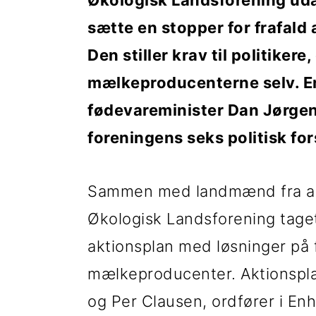
Økologisk Landsforening uda
t
d
t
sætte en stopper for frafald
i
h
i
Den stiller krav til politiker
l
o
l
mælkeproducenterne selv. En
p
l
p
fødevareminister Dan Jørgen
r
d
r
foreningens seks politisk for
i
i
m
m
Sammen med landmænd fra all
æ
æ
Økologisk Landsforening taget 
r
r
aktionsplan med løsninger på 
n
s
mælkeproducenter. Aktionsplane
a
i
og Per Clausen, ordfører i Enh
v
d