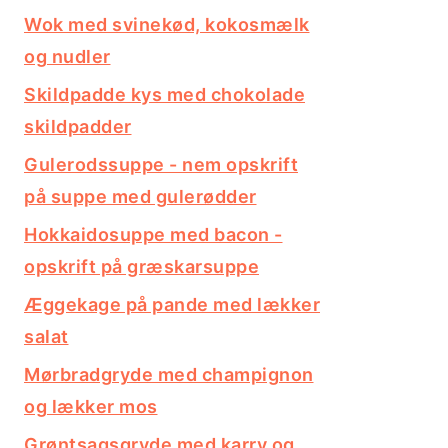
Wok med svinekød, kokosmælk
og nudler
Skildpadde kys med chokolade
skildpadder
Gulerodssuppe - nem opskrift
på suppe med gulerødder
Hokkaidosuppe med bacon -
opskrift på græskarsuppe
Æggekage på pande med lækker
salat
Mørbradgryde med champignon
og lækker mos
Grøntsagsgryde med karry og