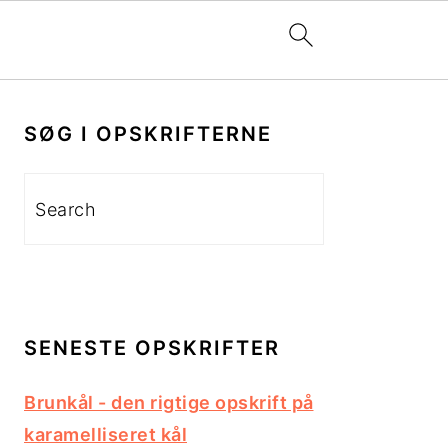
PRIMÆR
SIDEBAR
SØG I OPSKRIFTERNE
Search
SENESTE OPSKRIFTER
Brunkål - den rigtige opskrift på
karamelliseret kål