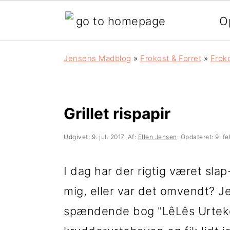
O
G
S
G
Jensens Madblog
»
Frokost & Forret
»
Frok
å
k
å
d
i
d
i
p
i
Grillet rispapir
r
t
r
Udgivet:
9. jul. 2017
. Af:
Ellen Jensen
. Opdateret:
9. f
e
i
e
k
l
k
I dag har der rigtig været slap
t
i
t
mig, eller var det omvendt? Je
e
n
e
spændende bog "LêLês Urtekø