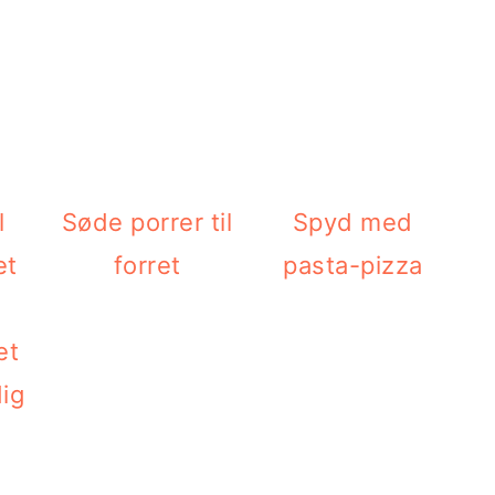
Søde porrer til
Spyd med
forret
pasta-pizza
et
dig