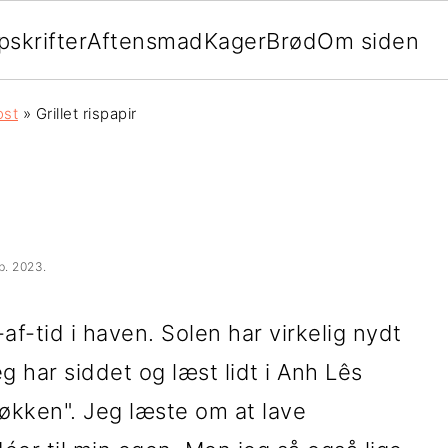
pskrifter
Aftensmad
Kager
Brød
Om siden
ost
»
Grillet rispapir
eb. 2023
.
-af-tid i haven. Solen har virkelig nydt
g har siddet og læst lidt i Anh Lês
kken". Jeg læste om at lave