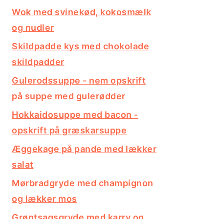
Wok med svinekød, kokosmælk
og nudler
Skildpadde kys med chokolade
skildpadder
Gulerodssuppe - nem opskrift
på suppe med gulerødder
Hokkaidosuppe med bacon -
opskrift på græskarsuppe
Æggekage på pande med lækker
salat
Mørbradgryde med champignon
og lækker mos
Grøntsagsgryde med karry og