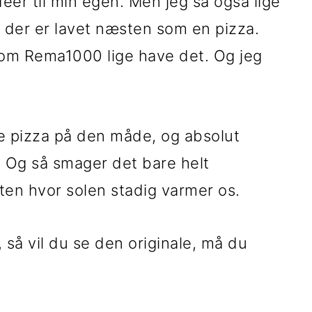
déer til min egen. Men jeg så også lige
r, der er lavet næsten som en pizza.
 om Rema1000 lige have det. Og jeg
e pizza på den måde, og absolut
Og så smager det bare helt
ten hvor solen stadig varmer os.
, så vil du se den originale, må du