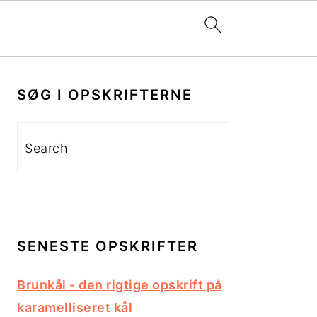
PRIMÆR
SIDEBAR
SØG I OPSKRIFTERNE
Search
SENESTE OPSKRIFTER
Brunkål - den rigtige opskrift på
karamelliseret kål