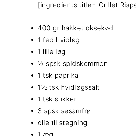
[ingredients title="Grillet Rispa
i
e
g
b
400 gr hakket oksekød
a
a
1 fed hvidløg
t
r
1 lille løg
i
½ spsk spidskommen
o
1 tsk paprika
n
1½ tsk hvidløgssalt
1 tsk sukker
3 spsk sesamfrø
olie til stegning
1 æg