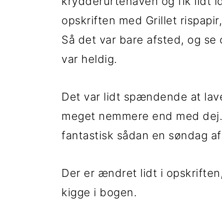
t
d
t
krydderurtehaven og fik lidt i
i
h
i
opskriften med Grillet rispapi
l
o
l
Så det var bare afsted, og se
p
l
p
var heldig.
r
d
r
Det var lidt spændende at lav
i
i
meget nemmere end med dej. 
m
m
fantastisk sådan en søndag af
æ
æ
r
r
Der er ændret lidt i opskriften
n
s
kigge i bogen.
a
i
v
d