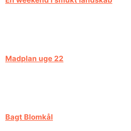
En weekend i smukt landskab
Madplan uge 22
Bagt Blomkål