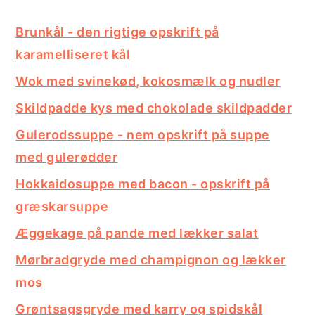
Brunkål - den rigtige opskrift på
karamelliseret kål
Wok med svinekød, kokosmælk og nudler
Skildpadde kys med chokolade skildpadder
Gulerodssuppe - nem opskrift på suppe
med gulerødder
Hokkaidosuppe med bacon - opskrift på
græskarsuppe
Æggekage på pande med lækker salat
Mørbradgryde med champignon og lækker
mos
Grøntsagsgryde med karry og spidskål