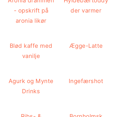
Aronia drammen
Hyldebærtoddy
i
e
- opskrift på
der varmer
g
b
aronia likør
a
a
t
r
Blød kaffe med
Ægge-Latte
i
vanilje
o
n
Agurk og Mynte
Ingefærshot
Drinks
Ribs- &
Bornholmsk