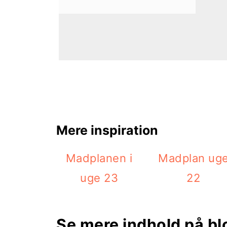
i
e
g
b
a
a
t
r
i
o
Mere inspiration
n
Madplanen i
Madplan ug
uge 23
22
Se mere indhold på b