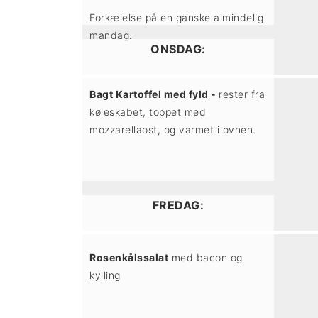
t
d
t
Forkælelse på en ganske almindelig
i
h
i
mandag.
ONSDAG:
l
o
l
p
l
p
Bagt Kartoffel med fyld -
rester fra
r
d
r
køleskabet, toppet med
mozzarellaost, og varmet i ovnen.
i
i
m
m
æ
æ
FREDAG:
r
r
n
s
Rosenkålssalat
med bacon og
a
i
kylling
v
d