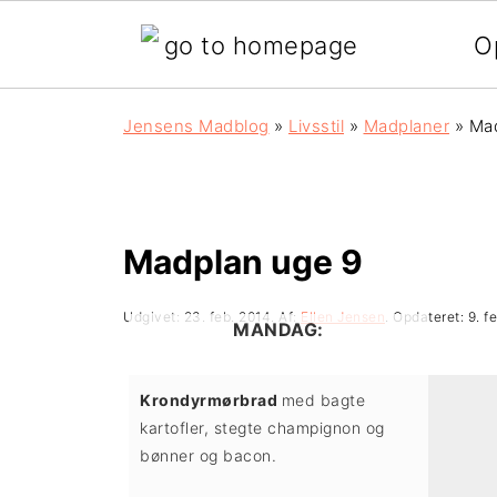
O
G
S
G
Jensens Madblog
»
Livsstil
»
Madplaner
»
Mad
å
k
å
d
i
d
i
p
i
Madplan uge 9
r
t
r
Udgivet:
23. feb. 2014
. Af:
Ellen Jensen
. Opdateret:
9. f
e
i
e
MANDAG:
k
l
k
Krondyrmørbrad
med bagte
t
i
t
kartofler, stegte champignon og
e
n
e
bønner og bacon.