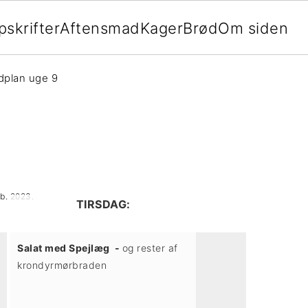
pskrifter
Aftensmad
Kager
Brød
Om siden
plan uge 9
eb. 2023
.
TIRSDAG:
Salat med Spejlæg -
og rester af
krondyrmørbraden