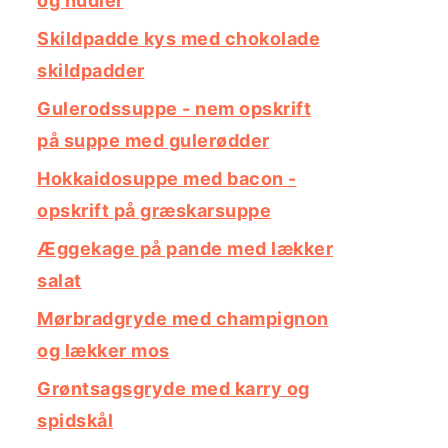
og nudler
Skildpadde kys med chokolade
skildpadder
Gulerodssuppe - nem opskrift
på suppe med gulerødder
Hokkaidosuppe med bacon -
opskrift på græskarsuppe
Æggekage på pande med lækker
salat
Mørbradgryde med champignon
og lækker mos
Grøntsagsgryde med karry og
spidskål