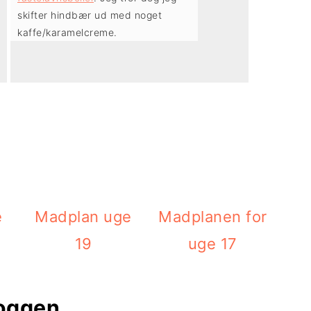
skifter hindbær ud med noget
kaffe/karamelcreme.
e
Madplan uge
Madplanen for
19
uge 17
loggen